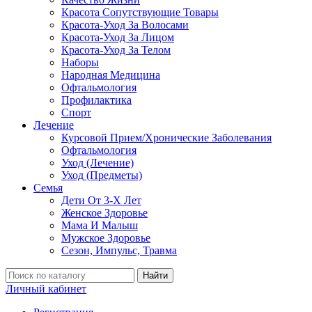
Красота Сопутствующие Товары
Красота-Уход За Волосами
Красота-Уход За Лицом
Красота-Уход За Телом
Наборы
Народная Медицина
Офтальмология
Профилактика
Спорт
Лечение
Курсовой Прием/Хронические Заболевания
Офтальмология
Уход (Лечение)
Уход (Предметы)
Семья
Дети От 3-Х Лет
Женское Здоровье
Мама И Малыш
Мужское Здоровье
Сезон, Импульс, Травма
Найти
Личный кабинет