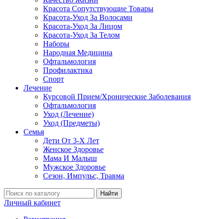
Красота Сопутствующие Товары
Красота-Уход За Волосами
Красота-Уход За Лицом
Красота-Уход За Телом
Наборы
Народная Медицина
Офтальмология
Профилактика
Спорт
Лечение
Курсовой Прием/Хронические Заболевания
Офтальмология
Уход (Лечение)
Уход (Предметы)
Семья
Дети От 3-Х Лет
Женское Здоровье
Мама И Малыш
Мужское Здоровье
Сезон, Импульс, Травма
Найти
Личный кабинет