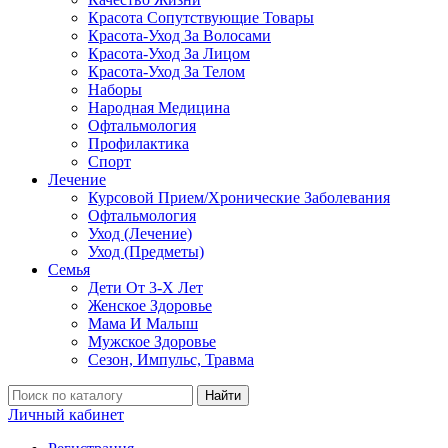
Красота Сопутствующие Товары
Красота-Уход За Волосами
Красота-Уход За Лицом
Красота-Уход За Телом
Наборы
Народная Медицина
Офтальмология
Профилактика
Спорт
Лечение
Курсовой Прием/Хронические Заболевания
Офтальмология
Уход (Лечение)
Уход (Предметы)
Семья
Дети От 3-Х Лет
Женское Здоровье
Мама И Малыш
Мужское Здоровье
Сезон, Импульс, Травма
Найти
Личный кабинет