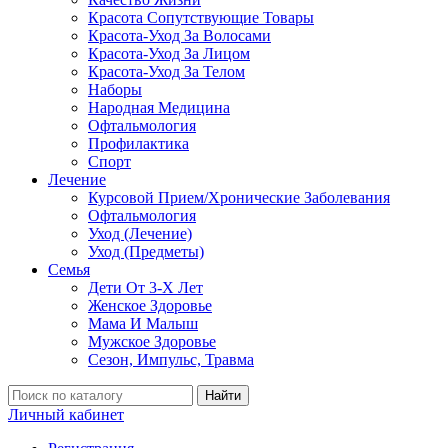
Красота Сопутствующие Товары
Красота-Уход За Волосами
Красота-Уход За Лицом
Красота-Уход За Телом
Наборы
Народная Медицина
Офтальмология
Профилактика
Спорт
Лечение
Курсовой Прием/Хронические Заболевания
Офтальмология
Уход (Лечение)
Уход (Предметы)
Семья
Дети От 3-Х Лет
Женское Здоровье
Мама И Малыш
Мужское Здоровье
Сезон, Импульс, Травма
Найти
Личный кабинет