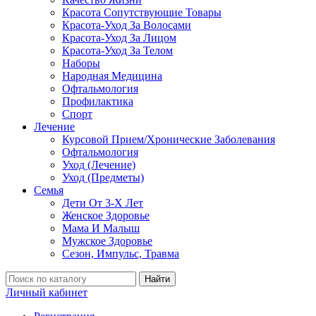
Красота Сопутствующие Товары
Красота-Уход За Волосами
Красота-Уход За Лицом
Красота-Уход За Телом
Наборы
Народная Медицина
Офтальмология
Профилактика
Спорт
Лечение
Курсовой Прием/Хронические Заболевания
Офтальмология
Уход (Лечение)
Уход (Предметы)
Семья
Дети От 3-Х Лет
Женское Здоровье
Мама И Малыш
Мужское Здоровье
Сезон, Импульс, Травма
Найти
Личный кабинет