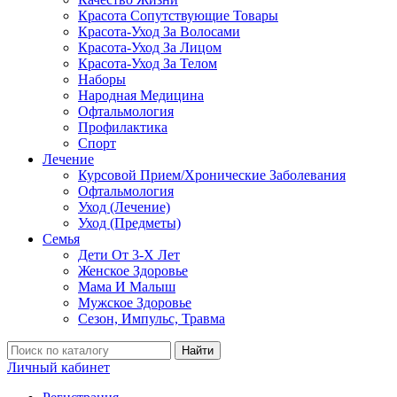
Красота Сопутствующие Товары
Красота-Уход За Волосами
Красота-Уход За Лицом
Красота-Уход За Телом
Наборы
Народная Медицина
Офтальмология
Профилактика
Спорт
Лечение
Курсовой Прием/Хронические Заболевания
Офтальмология
Уход (Лечение)
Уход (Предметы)
Семья
Дети От 3-Х Лет
Женское Здоровье
Мама И Малыш
Мужское Здоровье
Сезон, Импульс, Травма
Найти
Личный кабинет