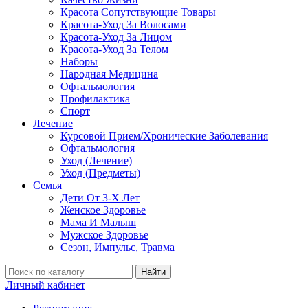
Красота Сопутствующие Товары
Красота-Уход За Волосами
Красота-Уход За Лицом
Красота-Уход За Телом
Наборы
Народная Медицина
Офтальмология
Профилактика
Спорт
Лечение
Курсовой Прием/Хронические Заболевания
Офтальмология
Уход (Лечение)
Уход (Предметы)
Семья
Дети От 3-Х Лет
Женское Здоровье
Мама И Малыш
Мужское Здоровье
Сезон, Импульс, Травма
Найти
Личный кабинет