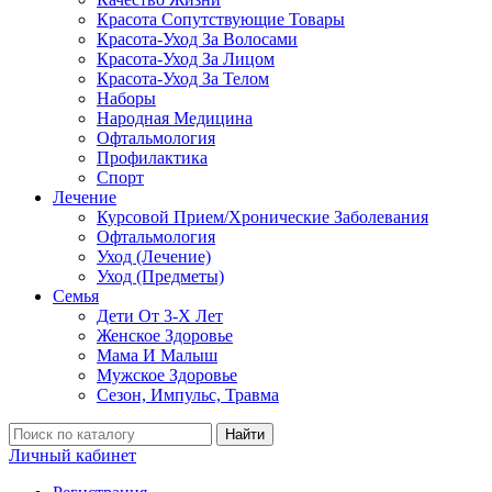
Красота Сопутствующие Товары
Красота-Уход За Волосами
Красота-Уход За Лицом
Красота-Уход За Телом
Наборы
Народная Медицина
Офтальмология
Профилактика
Спорт
Лечение
Курсовой Прием/Хронические Заболевания
Офтальмология
Уход (Лечение)
Уход (Предметы)
Семья
Дети От 3-Х Лет
Женское Здоровье
Мама И Малыш
Мужское Здоровье
Сезон, Импульс, Травма
Найти
Личный кабинет