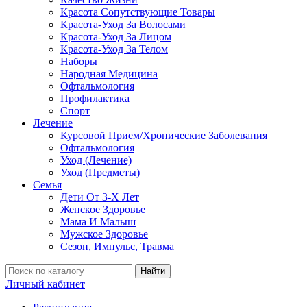
Красота Сопутствующие Товары
Красота-Уход За Волосами
Красота-Уход За Лицом
Красота-Уход За Телом
Наборы
Народная Медицина
Офтальмология
Профилактика
Спорт
Лечение
Курсовой Прием/Хронические Заболевания
Офтальмология
Уход (Лечение)
Уход (Предметы)
Семья
Дети От 3-Х Лет
Женское Здоровье
Мама И Малыш
Мужское Здоровье
Сезон, Импульс, Травма
Найти
Личный кабинет