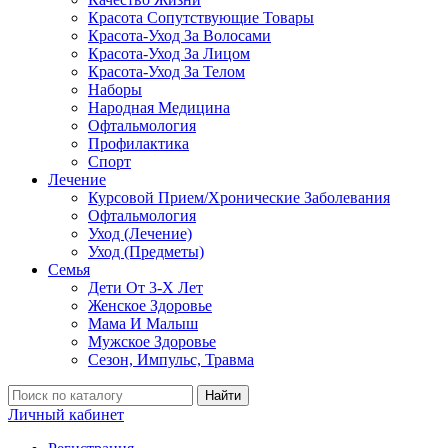
Красота Сопутствующие Товары
Красота-Уход За Волосами
Красота-Уход За Лицом
Красота-Уход За Телом
Наборы
Народная Медицина
Офтальмология
Профилактика
Спорт
Лечение
Курсовой Прием/Хронические Заболевания
Офтальмология
Уход (Лечение)
Уход (Предметы)
Семья
Дети От 3-Х Лет
Женское Здоровье
Мама И Малыш
Мужское Здоровье
Сезон, Импульс, Травма
Найти
Личный кабинет