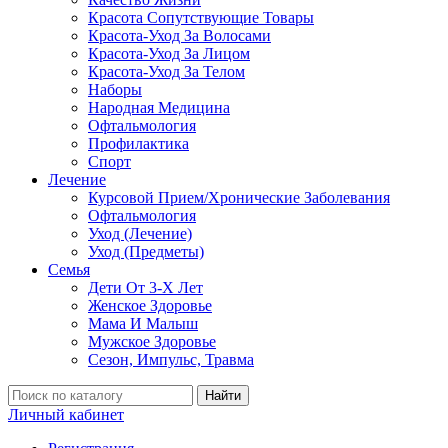
Красота Сопутствующие Товары
Красота-Уход За Волосами
Красота-Уход За Лицом
Красота-Уход За Телом
Наборы
Народная Медицина
Офтальмология
Профилактика
Спорт
Лечение
Курсовой Прием/Хронические Заболевания
Офтальмология
Уход (Лечение)
Уход (Предметы)
Семья
Дети От 3-Х Лет
Женское Здоровье
Мама И Малыш
Мужское Здоровье
Сезон, Импульс, Травма
Найти
Личный кабинет