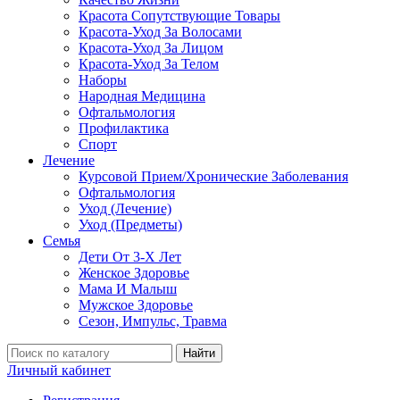
Красота Сопутствующие Товары
Красота-Уход За Волосами
Красота-Уход За Лицом
Красота-Уход За Телом
Наборы
Народная Медицина
Офтальмология
Профилактика
Спорт
Лечение
Курсовой Прием/Хронические Заболевания
Офтальмология
Уход (Лечение)
Уход (Предметы)
Семья
Дети От 3-Х Лет
Женское Здоровье
Мама И Малыш
Мужское Здоровье
Сезон, Импульс, Травма
Найти
Личный кабинет