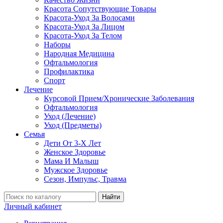
Красота Сопутствующие Товары
Красота-Уход За Волосами
Красота-Уход За Лицом
Красота-Уход За Телом
Наборы
Народная Медицина
Офтальмология
Профилактика
Спорт
Лечение
Курсовой Прием/Хронические Заболевания
Офтальмология
Уход (Лечение)
Уход (Предметы)
Семья
Дети От 3-Х Лет
Женское Здоровье
Мама И Малыш
Мужское Здоровье
Сезон, Импульс, Травма
Найти
Личный кабинет