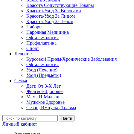
Красота Сопутствующие Товары
Красота-Уход За Волосами
Красота-Уход За Лицом
Красота-Уход За Телом
Наборы
Народная Медицина
Офтальмология
Профилактика
Спорт
Лечение
Курсовой Прием/Хронические Заболевания
Офтальмология
Уход (Лечение)
Уход (Предметы)
Семья
Дети От 3-Х Лет
Женское Здоровье
Мама И Малыш
Мужское Здоровье
Сезон, Импульс, Травма
Найти
Личный кабинет