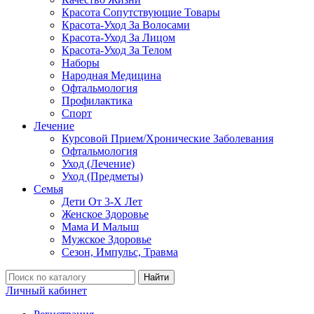
Красота Сопутствующие Товары
Красота-Уход За Волосами
Красота-Уход За Лицом
Красота-Уход За Телом
Наборы
Народная Медицина
Офтальмология
Профилактика
Спорт
Лечение
Курсовой Прием/Хронические Заболевания
Офтальмология
Уход (Лечение)
Уход (Предметы)
Семья
Дети От 3-Х Лет
Женское Здоровье
Мама И Малыш
Мужское Здоровье
Сезон, Импульс, Травма
Найти
Личный кабинет