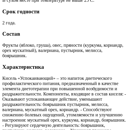
В сухом месте при температуре не выше 25 С.
Срок годности
2 года.
Состав
Фрукты (яблоко, груша), овес, пряности (куркума, кориандр,
орех мускатный), валериана, пустырник, мелисса,
боярышник.
Характеристика
Кисель «Успокаивающий» – это напиток диетического
профилактического питания, предназначенный в качестве
элемента диетотерапии при повышенной возбудимости и
раздражительности. Компоненты, входящие в состав киселя: -
Оказывают успокаивающее действие, уменьшают
раздражительность: боярышник пустырник, мелисса,
валериана, мускатный орех, кориандр. - Способствуют
снижению болевых ощущений, утомляемости и улучшению
настроения: мускатный орех, куркума, кориандр, боярышник.
- Регулируют сердечную деятельность: боярышник,