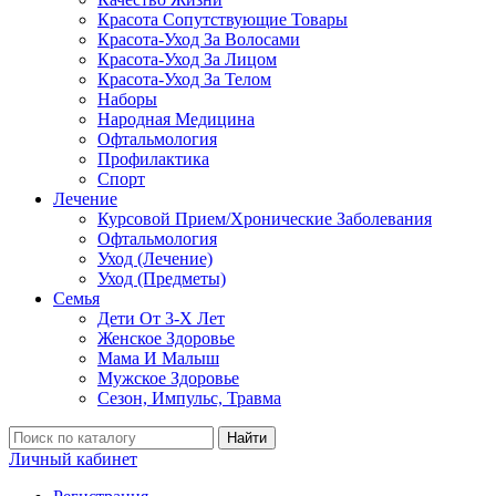
Красота Сопутствующие Товары
Красота-Уход За Волосами
Красота-Уход За Лицом
Красота-Уход За Телом
Наборы
Народная Медицина
Офтальмология
Профилактика
Спорт
Лечение
Курсовой Прием/Хронические Заболевания
Офтальмология
Уход (Лечение)
Уход (Предметы)
Семья
Дети От 3-Х Лет
Женское Здоровье
Мама И Малыш
Мужское Здоровье
Сезон, Импульс, Травма
Найти
Личный кабинет