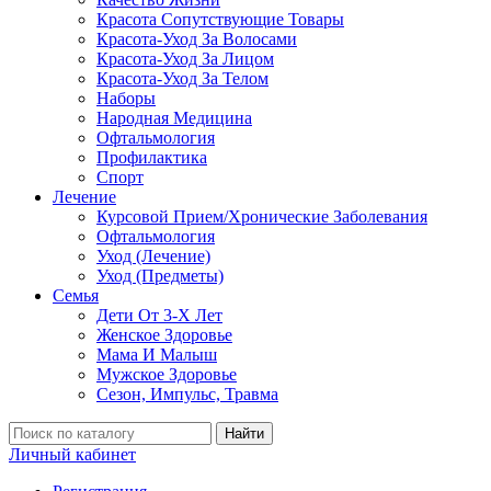
Красота Сопутствующие Товары
Красота-Уход За Волосами
Красота-Уход За Лицом
Красота-Уход За Телом
Наборы
Народная Медицина
Офтальмология
Профилактика
Спорт
Лечение
Курсовой Прием/Хронические Заболевания
Офтальмология
Уход (Лечение)
Уход (Предметы)
Семья
Дети От 3-Х Лет
Женское Здоровье
Мама И Малыш
Мужское Здоровье
Сезон, Импульс, Травма
Найти
Личный кабинет