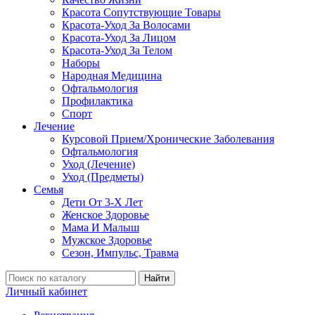
Красота Сопутствующие Товары
Красота-Уход За Волосами
Красота-Уход За Лицом
Красота-Уход За Телом
Наборы
Народная Медицина
Офтальмология
Профилактика
Спорт
Лечение
Курсовой Прием/Хронические Заболевания
Офтальмология
Уход (Лечение)
Уход (Предметы)
Семья
Дети От 3-Х Лет
Женское Здоровье
Мама И Малыш
Мужское Здоровье
Сезон, Импульс, Травма
Найти
Личный кабинет