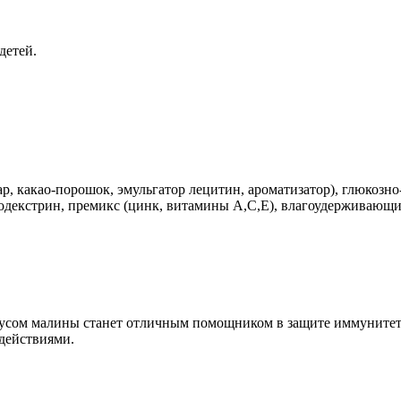
детей.
ар, какао-порошок, эмульгатор лецитин, ароматизатор), глюкозн
тодекстрин, премикс (цинк, витамины А,С,Е), влагоудерживающи
усом малины станет отличным помощником в защите иммунитета, 
действиями.