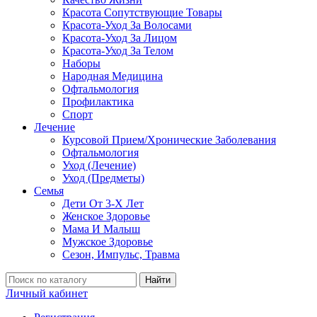
Красота Сопутствующие Товары
Красота-Уход За Волосами
Красота-Уход За Лицом
Красота-Уход За Телом
Наборы
Народная Медицина
Офтальмология
Профилактика
Спорт
Лечение
Курсовой Прием/Хронические Заболевания
Офтальмология
Уход (Лечение)
Уход (Предметы)
Семья
Дети От 3-Х Лет
Женское Здоровье
Мама И Малыш
Мужское Здоровье
Сезон, Импульс, Травма
Найти
Личный кабинет