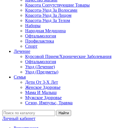
Красота Сопутствующие Товары
Красота-Уход За Волосами
Красота-Уход За Лицом
Красота-Уход За Телом
Наборы
Народная Медицина
Офтальмология
Профилактика
Спорт
Лечение
Курсовой Прием/Хронические Заболевания
Офтальмология
Уход (Лечение)
Уход (Предметы)
Семья
Дети От 3-Х Лет
Женское Здоровье
Мама И Малыш
Мужское Здоровье
Сезон, Импульс, Травма
Найти
Личный кабинет