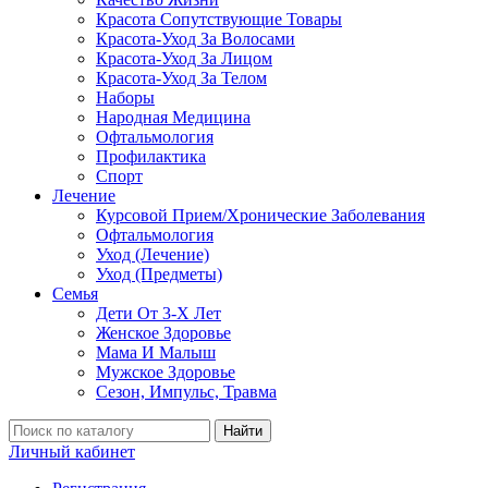
Красота Сопутствующие Товары
Красота-Уход За Волосами
Красота-Уход За Лицом
Красота-Уход За Телом
Наборы
Народная Медицина
Офтальмология
Профилактика
Спорт
Лечение
Курсовой Прием/Хронические Заболевания
Офтальмология
Уход (Лечение)
Уход (Предметы)
Семья
Дети От 3-Х Лет
Женское Здоровье
Мама И Малыш
Мужское Здоровье
Сезон, Импульс, Травма
Найти
Личный кабинет