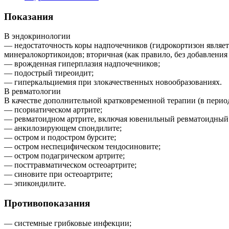
Показания
В эндокринологии
— недостаточность коры надпочечников (гидрокортизон являетс
минералокортикоидов; вторичная (как правило, без добавления
— врожденная гиперплазия надпочечников;
— подострый тиреоидит;
— гиперкальциемия при злокачественных новообразованиях.
В ревматологии
В качестве дополнительной кратковременной терапии (в период
— псориатическом артрите;
— ревматоидном артрите, включая ювенильный ревматоидный а
— анкилозирующем спондилите;
— остром и подостром бурсите;
— остром неспецифическом тендосиновите;
— остром подагрическом артрите;
— посттравматическом остеоартрите;
— синовите при остеоартрите;
— эпикондилите.
Противопоказания
— системные грибковые инфекции;