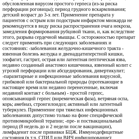
обусловленная вирусом простого герпеса (из-за риска
перфорации роговицы); период грудного вскармливания;
детский возраст до 3-х лет. Применение препарата у
пациентов с острым или подострым инфарктом миокарда не
рекомендуется в виду риска распространения очага некроза,
замедления формирования рубцовой ткани, и, как вследствие
этого, разрыва сердечной мышцы. С осторожностью препарат
следует применять при следующих заболеваниях и
состояниях: -заболевания желудочно-кишечного тракта -
язвенная болезнь желудка и двенадцатиперстной кишки,
эзофагит, гастрит, острая или латентная пептическая язва,
недавно созданный анастомоз кишечника, язвенный колит с
угрозой перфорации или абсцедирования, дивертикулит;
-паразитарные и инфекционные заболевания вирусной,
грибковой или бактериальной природы (протекающие в
настоящее время или недавно перенесенные, включая
недавний контакт с больным) - простой герпес,
опоясывающий герпес (виремическая фаза), ветряная оспа,
корь; амебиаз, стронгилоидоз; активный или латентный
туберкулез. Применение при тяжелых инфекционных
заболеваниях допустимо только на фоне специфической
противомикробной терапии; -пре- и поствакцинальный
период (8 недель до и 2 недели после вакцинации),
лимфаденит после прививки БЦЖ. Иммунодефицитные
состояния (в т.ч. СПИД или ВИЧ инфицирование);