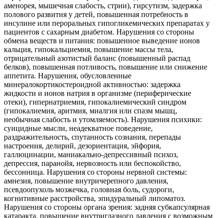
аменорея, мышечная слабость, стрии), гирсутизм, задержка
полового развития у детей, повышенная потребность в
инсулине или пероральных гипогликемических препаратах у
пациентов с сахарным диабетом. Нарушения со стороны
обмена веществ и питания: повышенное выведение ионов
кальция, гипокальциемия, повышение массы тела,
отрицательный азотистый баланс (повышенный распад
белков), повышенная потливость, повышение или снижение
аппетита. Нарушения, обусловленные
минералокортикостероидной активностью: задержка
жидкости и ионов натрия в организме (периферические
отеки), гипернатриемия, гипокалиемический синдром
(гипокалиемия, аритмия, миалгия или спазм мышц,
необычная слабость и утомляемость). Нарушения психики:
суицидные мысли, неадекватное поведение,
раздражительность, спутанность сознания, перепады
настроения, делирий, дезориентация, эйфория,
галлюцинации, маниакально-депрессивный психоз,
депрессия, паранойя, нервозность или беспокойство,
бессонница. Нарушения со стороны нервной системы:
амнезия, повышение внутричерепного давления,
псевдоопухоль мозжечка, головная боль, судороги,
когнитивные расстройства, эпидуральный липоматоз.
Нарушения со стороны органа зрения: задняя субкапсулярная
катаракта, повышение внутриглазного давления с возможным