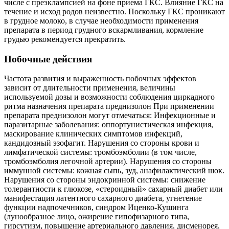
числе с преэклампсией на фоне приема ГКС. Влияние ГКС на
течение и исход родов неизвестно. Поскольку ГКС проникают
в грудное молоко, в случае необходимости применения
препарата в период грудного вскармливания, кормление
грудью рекомендуется прекратить.
Побочные действия
Частота развития и выраженность побочных эффектов
зависит от длительности применения, величины
используемой дозы и возможности соблюдения циркадного
ритма назначения препарата преднизолон При применении
препарата преднизолон могут отмечаться: Инфекционные и
паразитарные заболевания: оппортунистическая инфекция,
маскирование клинических симптомов инфекций,
кандидозный эзофагит. Нарушения со стороны крови и
лимфатической системы: тромбоэмболии (в том числе,
тромбоэмболия легочной артерии). Нарушения со стороны
иммунной системы: кожная сыпь, зуд, анафилактический шок.
Нарушения со стороны эндокринной системы: снижение
толерантности к глюкозе, «стероидный» сахарный диабет или
манифестация латентного сахарного диабета, угнетение
функции надпочечников, синдром Иценко-Кушинга
(лунообразное лицо, ожирение гипофизарного типа,
гирсутизм, повышение артериального давления, дисменорея,