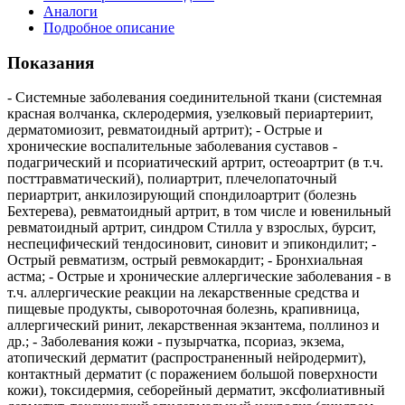
Аналоги
Подробное описание
Показания
- Системные заболевания соединительной ткани (системная
красная волчанка, склеродермия, узелковый периартериит,
дерматомиозит, ревматоидный артрит); - Острые и
хронические воспалительные заболевания суставов -
подагрический и псориатический артрит, остеоартрит (в т.ч.
посттравматический), полиартрит, плечелопаточный
периартрит, анкилозирующий спондилоартрит (болезнь
Бехтерева), ревматоидный артрит, в том числе и ювенильный
ревматоидный артрит, синдром Стилла у взрослых, бурсит,
неспецифический тендосиновит, синовит и эпикондилит; -
Острый ревматизм, острый ревмокардит; - Бронхиальная
астма; - Острые и хронические аллергические заболевания - в
т.ч. аллергические реакции на лекарственные средства и
пищевые продукты, сывороточная болезнь, крапивница,
аллергический ринит, лекарственная экзантема, поллиноз и
др.; - Заболевания кожи - пузырчатка, псориаз, экзема,
атопический дерматит (распространенный нейродермит),
контактный дерматит (с поражением большой поверхности
кожи), токсидермия, себорейный дерматит, эксфолиативный