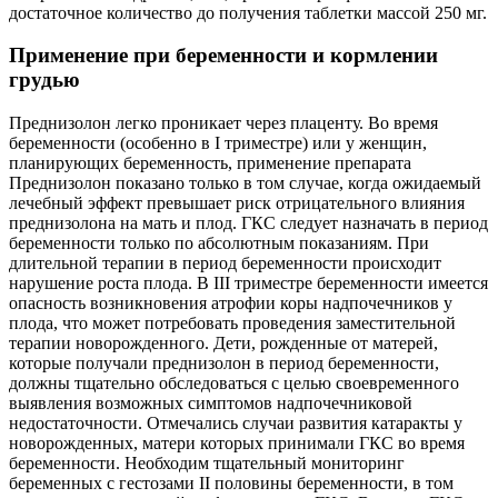
достаточное количество до получения таблетки массой 250 мг.
Применение при беременности и кормлении
грудью
Преднизолон легко проникает через плаценту. Во время
беременности (особенно в I триместре) или у женщин,
планирующих беременность, применение препарата
Преднизолон показано только в том случае, когда ожидаемый
лечебный эффект превышает риск отрицательного влияния
преднизолона на мать и плод. ГКС следует назначать в период
беременности только по абсолютным показаниям. При
длительной терапии в период беременности происходит
нарушение роста плода. В III триместре беременности имеется
опасность возникновения атрофии коры надпочечников у
плода, что может потребовать проведения заместительной
терапии новорожденного. Дети, рожденные от матерей,
которые получали преднизолон в период беременности,
должны тщательно обследоваться с целью своевременного
выявления возможных симптомов надпочечниковой
недостаточности. Отмечались случаи развития катаракты у
новорожденных, матери которых принимали ГКС во время
беременности. Необходим тщательный мониторинг
беременных с гестозами II половины беременности, в том