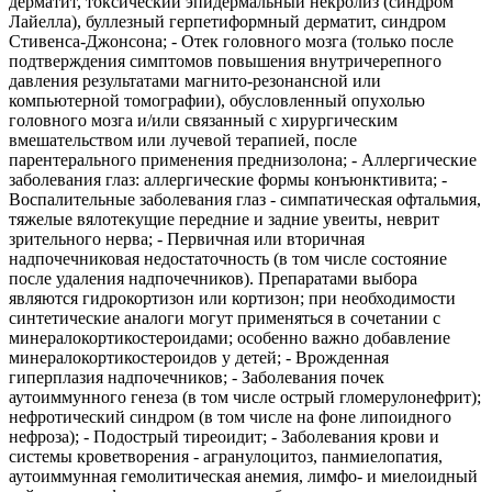
дерматит, токсический эпидермальный некролиз (синдром
Лайелла), буллезный герпетиформный дерматит, синдром
Стивенса-Джонсона; - Отек головного мозга (только после
подтверждения симптомов повышения внутричерепного
давления результатами магнито-резонансной или
компьютерной томографии), обусловленный опухолью
головного мозга и/или связанный с хирургическим
вмешательством или лучевой терапией, после
парентерального применения преднизолона; - Аллергические
заболевания глаз: аллергические формы конъюнктивита; -
Воспалительные заболевания глаз - симпатическая офтальмия,
тяжелые вялотекущие передние и задние увеиты, неврит
зрительного нерва; - Первичная или вторичная
надпочечниковая недостаточность (в том числе состояние
после удаления надпочечников). Препаратами выбора
являются гидрокортизон или кортизон; при необходимости
синтетические аналоги могут применяться в сочетании с
минералокортикостероидами; особенно важно добавление
минералокортикостероидов у детей; - Врожденная
гиперплазия надпочечников; - Заболевания почек
аутоиммунного генеза (в том числе острый гломерулонефрит);
нефротический синдром (в том числе на фоне липоидного
нефроза); - Подострый тиреоидит; - Заболевания крови и
системы кроветворения - агранулоцитоз, панмиелопатия,
аутоиммунная гемолитическая анемия, лимфо- и миелоидный