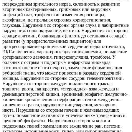
повреждением зрительного нерва, склонность к развитию
вторичных бактериальных, грибковых или вирусных
инфекций глаз, трофические изменения роговицы,
экзофтальм, центральная серозная хориоретинопатия,
глаукома. Нарушения со стороны органа слуха и лабиринтные
нарушения: головокружение, вертиго. Нарушения со стороны
сердца: аритмии, брадикардия (вплоть до остановки сердца);
развитие (у предрасположенных пациентов) или
прогрессирование хронической сердечной недостаточности,
ЭКГ-изменения, характерные для гипокалиемии, повышение
артериального давления, гиперкоагуляция, тромбозы. У
больных с острым и подострым инфарктом миокарда -
распространение очага некроза, замедление формирования
рубцовой ткани, что может привести к разрыву сердечной
мышцы. Нарушения со стороны сосудов: телеангиоэктазии.
Нарушения со стороны желудочно-кишечного тракта:
тошнота, рвота, панкреатит, «стероидная» язва желудка и
двенадцатиперстной кишки, эрозивный эзофагит, желудочно-
кишечные кровотечения и перфорация стенки желудочно-
кишечного тракта, нарушение пищеварения, метеоризм,
икота. Нарушения со стороны печени и желчевыводящих
путей: повышение активности «печеночных» трансаминаз и
щелочной фосфатазы. Нарушения со стороны кожи и
подкожных тканей: замедленное заживление ран, петехии,
экхимозы, истончение кожи, гипер- или гипопигментация,