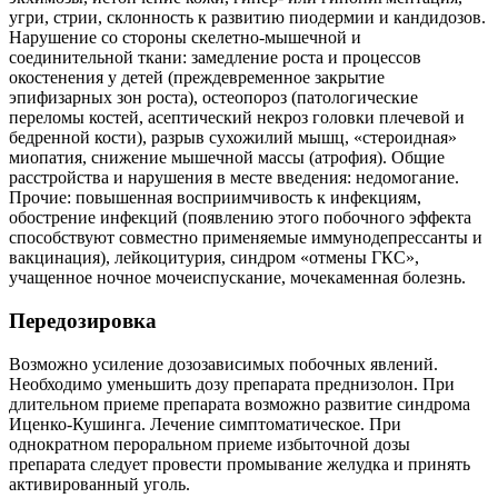
угри, стрии, склонность к развитию пиодермии и кандидозов.
Нарушение со стороны скелетно-мышечной и
соединительной ткани: замедление роста и процессов
окостенения у детей (преждевременное закрытие
эпифизарных зон роста), остеопороз (патологические
переломы костей, асептический некроз головки плечевой и
бедренной кости), разрыв сухожилий мышц, «стероидная»
миопатия, снижение мышечной массы (атрофия). Общие
расстройства и нарушения в месте введения: недомогание.
Прочие: повышенная восприимчивость к инфекциям,
обострение инфекций (появлению этого побочного эффекта
способствуют совместно применяемые иммунодепрессанты и
вакцинация), лейкоцитурия, синдром «отмены ГКС»,
учащенное ночное мочеиспускание, мочекаменная болезнь.
Передозировка
Возможно усиление дозозависимых побочных явлений.
Необходимо уменьшить дозу препарата преднизолон. При
длительном приеме препарата возможно развитие синдрома
Иценко-Кушинга. Лечение симптоматическое. При
однократном пероральном приеме избыточной дозы
препарата следует провести промывание желудка и принять
активированный уголь.