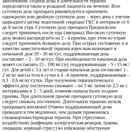
заболевания. Подбор дозы и длительности терапии
определяется также и реакцией пациента на лечение. Всю
суточную дозу препарата рекомендуется принимать
однократно или двойную суточную дозу – через день с учетом
циркадного ритма эндогенной секреции ГКС в интервале от 6
до 8 часов утра. Суточную дозу препарата Преднизолон
следует принимать после еды (завтрака). Высокую суточную
дозу можно распределить на 2 - 4 приема, при этом по утрам
следует принимать большую дозу. При острых состояниях и в
качестве заместительной терапии взрослым назначают в
начальной дозе 20 - 30 мг/сут, поддерживающая доза
составляет – 5 - 10 мг/сут. При необходимости начальная доза
может составлять 15 - 100 мг/сут, поддерживающая – 5 - 15 мг/
сут. Для детей с 3-х лет и старше начальная доза составляет 1 -
2 мг/кг массы тела в сутки в 4 - 6 приемов, поддерживающая –
0,3 - 0,6 мг/кг/сутки. При получении терапевтического
эффекта дозу постепенно снижают – по 5 мг, затем по 2,5 мг с
интервалами в 3 - 5 дней, отменяя сначала более поздние
приемы. При длительном приеме препарата суточную дозу
следует снижать постепенно. Длительную терапию нельзя
прекращать внезапно! Отмена поддерживающей дозы
проводится тем медленнее, чем дольше применялась
глюкокортикостероидная терапия. При стрессовых
воздействиях (инфекция, аллергическая реакция, травма,
операция, нервный стресс) во избежание обострения