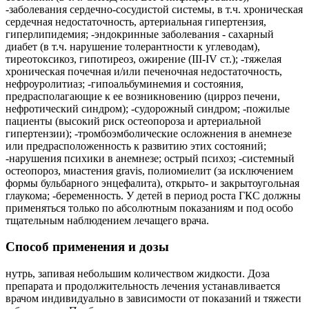
-заболевания сердечно-сосудистой системы, в т.ч. хроническая
сердечная недостаточность, артериальная гипертензия,
гиперлипидемия; -эндокринные заболевания - сахарный
диабет (в т.ч. нарушение толерантности к углеводам),
тиреотоксикоз, гипотиреоз, ожирение (III-IV ст.); -тяжелая
хроническая почечная и/или печеночная недостаточность,
нефроуролитиаз; -гипоальбуминемия и состояния,
предрасполагающие к ее возникновению (цирроз печени,
нефротический синдром); -судорожный синдром; -пожилые
пациенты (высокий риск остеопороза и артериальной
гипертензии); -тромбоэмболические осложнения в анемнезе
или предрасположенность к развитию этих состояний;
-нарушения психики в анемнезе; острый психоз; -системный
остеопороз, миастения gravis, полиомиелит (за исключением
формы бульбарного энцефалита), открыто- и закрытоугольная
глаукома; -беременность. У детей в период роста ГКС должны
применяться только по абсолютным показаниям и под особо
тщательным наблюдением лечащего врача.
Способ применения и дозы
нутрь, запивая небольшим количеством жидкости. Доза
препарата и продолжительность лечения устанавливается
врачом индивидуально в зависимости от показаний и тяжести