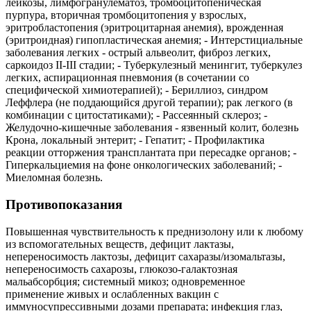
лейкозы, лимфогранулематоз, тромбоцитопеническая
пурпура, вторичная тромбоцитопения у взрослых,
эритробластопения (эритроцитарная анемия), врожденная
(эритроидная) гипопластическая анемия; - Интерстициальные
заболевания легких - острый альвеолит, фиброз легких,
саркоидоз II-III стадии; - Туберкулезный менингит, туберкулез
легких, аспирационная пневмония (в сочетании со
специфической химиотерапией); - Бериллиоз, синдром
Леффлера (не поддающийся другой терапии); рак легкого (в
комбинации с цитостатиками); - Рассеянный склероз; -
Желудочно-кишечные заболевания - язвенный колит, болезнь
Крона, локальный энтерит; - Гепатит; - Профилактика
реакции отторжения трансплантата при пересадке органов; -
Гиперкальциемия на фоне онкологических заболеваний; -
Миеломная болезнь.
Противопоказания
Повышенная чувствительность к преднизолону или к любому
из вспомогательных веществ, дефицит лактазы,
непереносимость лактозы, дефицит сахаразы/изомальтазы,
непереносимость сахарозы, глюкозо-галактозная
мальабсорбция; системный микоз; одновременное
применение живых и ослабленных вакцин с
иммуносупрессивными дозами препарата; инфекция глаз,