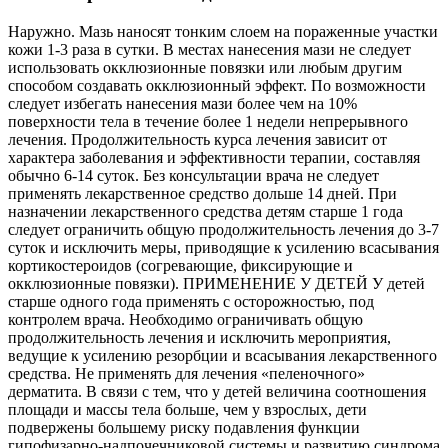
Наружно. Мазь наносят тонким слоем на пораженные участки
кожи 1-3 раза в сутки. В местах нанесения мази не следует
использовать окклюзионные повязки или любым другим
способом создавать окклюзионный эффект. По возможности
следует избегать нанесения мази более чем на 10%
поверхности тела в течение более 1 недели непрерывного
лечения. Продолжительность курса лечения зависит от
характера заболевания и эффективности терапии, составляя
обычно 6-14 суток. Без консультации врача не следует
применять лекарственное средство дольше 14 дней. При
назначении лекарственного средства детям старше 1 года
следует ограничить общую продолжительность лечения до 3-7
суток и исключить меры, приводящие к усилению всасывания
кортикостероидов (согревающие, фиксирующие и
окклюзионные повязки). ПРИМЕНЕНИЕ У ДЕТЕЙ У детей
старше одного года применять с осторожностью, под
контролем врача. Необходимо ограничивать общую
продолжительность лечения и исключить мероприятия,
ведущие к усилению резорбции и всасывания лекарственного
средства. Не применять для лечения «пеленочного»
дерматита. В связи с тем, что у детей величина соотношения
площади и массы тела больше, чем у взрослых, дети
подвержены большему риску подавления функции
гипофизарно-надпочечниковой системы и развитию синдрома