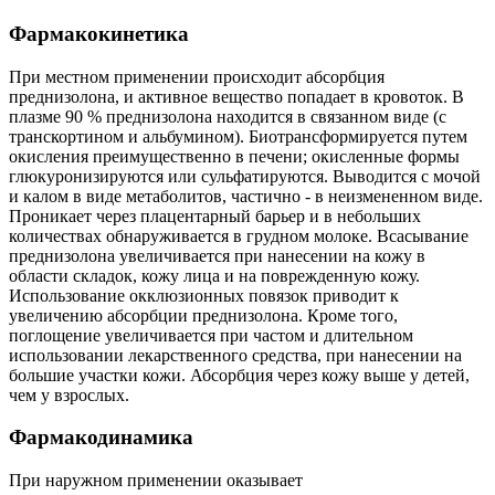
Фармакокинетика
При местном применении происходит абсорбция
преднизолона, и активное вещество попадает в кровоток. В
плазме 90 % преднизолона находится в связанном виде (с
транскортином и альбумином). Биотрансформируется путем
окисления преимущественно в печени; окисленные формы
глюкуронизируются или сульфатируются. Выводится с мочой
и калом в виде метаболитов, частично - в неизмененном виде.
Проникает через плацентарный барьер и в небольших
количествах обнаруживается в грудном молоке. Всасывание
преднизолона увеличивается при нанесении на кожу в
области складок, кожу лица и на поврежденную кожу.
Использование окклюзионных повязок приводит к
увеличению абсорбции преднизолона. Кроме того,
поглощение увеличивается при частом и длительном
использовании лекарственного средства, при нанесении на
большие участки кожи. Абсорбция через кожу выше у детей,
чем у взрослых.
Фармакодинамика
При наружном применении оказывает