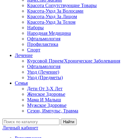
Красота Сопутствующие Товары
Красота-Уход За Волосами
Красота-Уход За Лицом
Красота-Уход За Телом
Наборы
Народная Медицина
Офтальмология
Профилактика
Спорт
Лечение
Курсовой Прием/Хронические Заболевания
Офтальмология
Уход (Лечение)
Уход (Предметы)
Семья
Дети От 3-Х Лет
Женское Здоровье
Мама И Малыш
Мужское Здоровье
Сезон, Импульс, Травма
Найти
Личный кабинет