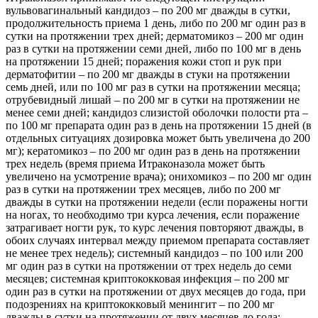
вульвовагинальный кандидоз – по 200 мг дважды в сутки,
продолжительность приема 1 день, либо по 200 мг один раз в
сутки на протяжении трех дней; дерматомикоз – 200 мг один
раз в сутки на протяжении семи дней, либо по 100 мг в день
на протяжении 15 дней; поражения кожи стоп и рук при
дерматофитии – по 200 мг дважды в стуки на протяжении
семь дней, или по 100 мг раз в сутки на протяжении месяца;
отрубевидный лишай – по 200 мг в сутки на протяжении не
менее семи дней; кандидоз слизистой оболочки полости рта –
по 100 мг препарата один раз в день на протяжении 15 дней (в
отдельных ситуациях дозировка может быть увеличена до 200
мг); кератомикоз – по 200 мг один раз в день на протяжении
трех недель (время приема Итраконазола может быть
увеличено на усмотрение врача); онихомикоз – по 200 мг один
раз в сутки на протяжении трех месяцев, либо по 200 мг
дважды в сутки на протяжении недели (если поражены ногти
на ногах, то необходимо три курса лечения, если поражение
затрагивает ногти рук, то курс лечения повторяют дважды, в
обоих случаях интервал между приемом препарата составляет
не менее трех недель); системный кандидоз – по 100 или 200
мг один раз в сутки на протяжении от трех недель до семи
месяцев; системная криптококковая инфекция – по 200 мг
один раз в сутки на протяжении от двух месяцев до года, при
подозрениях на криптококковый менингит – по 200 мг
дважды в сутки на протяжении от двух месяцев до года;