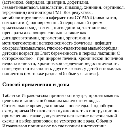
(астемизол, бепридил, цизаприд, дофетилид,
левацетилметадол, мизоластин, пимозид, хинидин, сертиндол,
терфенадин) ингибиторы ГМГ-Коа редуктазы,
метаболизирующиеся изоферментом CYP3A4 (ловастатин,
симвастатин); одновременный пероральный прием
триазолама и мидазолама, нисолдипина, элетриптана;
препараты алкалоидов спорыньи такие как
дигидроэрготамин, эргометрин, эрготамин и
метилэргометрин; непереносимость фруктозы, дефицит
сахаразы/изомальтазы, глюкозо-галактозная мальабсорбция;
детский возраст до 3лет; беременность и период лактации С
осторожностью – при циррозе печени, хронической почечной
недостаточности, хронической сердечной недостаточности,
гиперчувствительности к другим азолам, у детей и пожилых
пациентов (см. также раздел «Особые указания»).
Способ применения и дозы
Таблетки Итраконазола принимают внутрь, проглатывая их
целиком и запивая небольшим количеством воды.
Оптимальное время для приема – после еды. Подробную
схему приема Итраконазола нужно искать в инструкции по
применению, также допускается назначение персональной
схемы и выбор дозировок на усмотрение врача. Обычно
Итраконазол принимают по следующей инструкции: