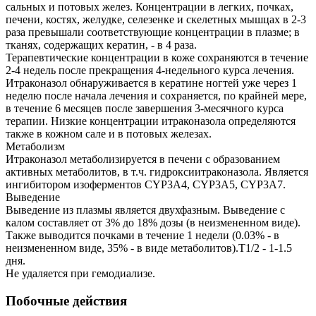
сальных и потовых желез. Концентрации в легких, почках,
печени, костях, желудке, селезенке и скелетных мышцах в 2-3
раза превышали соответствующие концентрации в плазме; в
тканях, содержащих кератин, - в 4 раза.
Терапевтические концентрации в коже сохраняются в течение
2-4 недель после прекращения 4-недельного курса лечения.
Итраконазол обнаруживается в кератине ногтей уже через 1
неделю после начала лечения и сохраняется, по крайней мере,
в течение 6 месяцев после завершения 3-месячного курса
терапии. Низкие концентрации итраконазола определяются
также в кожном сале и в потовых железах.
Метаболизм
Итраконазол метаболизируется в печени с образованием
активных метаболитов, в т.ч. гидроксиитраконазола. Является
ингибитором изоферментов CYP3A4, CYP3A5, CYP3A7.
Выведение
Выведение из плазмы является двухфазным. Выведение с
калом составляет от 3% до 18% дозы (в неизмененном виде).
Также выводится почками в течение 1 недели (0.03% - в
неизмененном виде, 35% - в виде метаболитов).T1/2 - 1-1.5
дня.
Не удаляется при гемодиализе.
Побочные действия