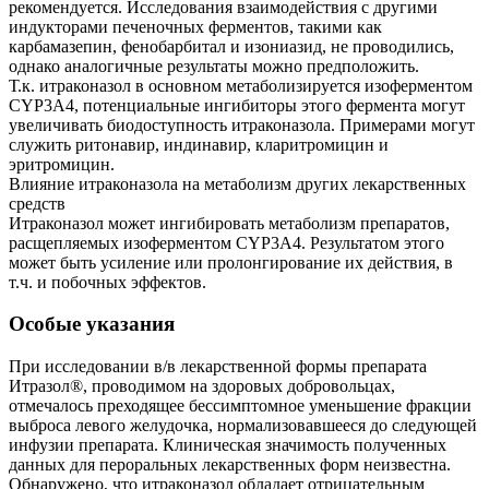
рекомендуется. Исследования взаимодействия с другими
индукторами печеночных ферментов, такими как
карбамазепин, фенобарбитал и изониазид, не проводились,
однако аналогичные результаты можно предположить.
Т.к. итраконазол в основном метаболизируется изоферментом
CYP3A4, потенциальные ингибиторы этого фермента могут
увеличивать биодоступность итраконазола. Примерами могут
служить ритонавир, индинавир, кларитромицин и
эритромицин.
Влияние итраконазола на метаболизм других лекарственных
средств
Итраконазол может ингибировать метаболизм препаратов,
расщепляемых изоферментом CYP3A4. Результатом этого
может быть усиление или пролонгирование их действия, в
т.ч. и побочных эффектов.
Особые указания
При исследовании в/в лекарственной формы препарата
Итразол®, проводимом на здоровых добровольцах,
отмечалось преходящее бессимптомное уменьшение фракции
выброса левого желудочка, нормализовавшееся до следующей
инфузии препарата. Клиническая значимость полученных
данных для пероральных лекарственных форм неизвестна.
Обнаружено, что итраконазол обладает отрицательным