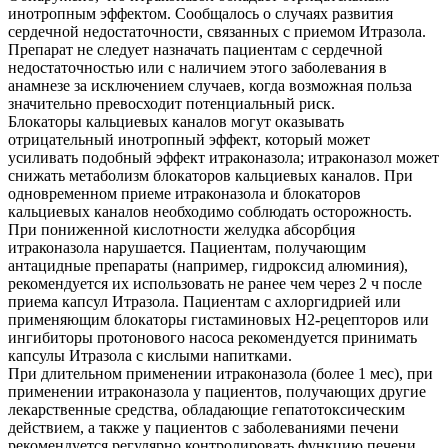
инотропным эффектом. Сообщалось о случаях развития
сердечной недостаточности, связанных с приемом Итразола.
Препарат не следует назначать пациентам с сердечной
недостаточностью или с наличием этого заболевания в
анамнезе за исключением случаев, когда возможная польза
значительно превосходит потенциальный риск.
Блокаторы кальциевых каналов могут оказывать
отрицательный инотропный эффект, который может
усиливать подобный эффект итраконазола; итраконазол может
снижать метаболизм блокаторов кальциевых каналов. При
одновременном приеме итраконазола и блокаторов
кальциевых каналов необходимо соблюдать осторожность.
При пониженной кислотности желудка абсорбция
итраконазола нарушается. Пациентам, получающим
антацидные препараты (например, гидроксид алюминия),
рекомендуется их использовать не ранее чем через 2 ч после
приема капсул Итразола. Пациентам с ахлоргидрией или
применяющим блокаторы гистаминовых Н2-рецепторов или
ингибиторы протонового насоса рекомендуется принимать
капсулы Итразола с кислыми напитками.
При длительном применении итраконазола (более 1 мес), при
применении итраконазола у пациентов, получающих другие
лекарственные средства, обладающие гепатотоксическим
действием, а также у пациентов с заболеваниями печени
рекомендуется регулярно контролировать функцию печени.