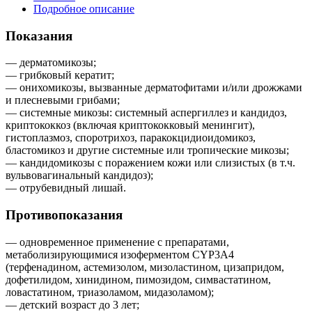
Подробное описание
Показания
— дерматомикозы;
— грибковый кератит;
— онихомикозы, вызванные дерматофитами и/или дрожжами
и плесневыми грибами;
— системные микозы: системный аспергиллез и кандидоз,
криптококкоз (включая криптококковый менингит),
гистоплазмоз, споротрихоз, паракокцидиоидомикоз,
бластомикоз и другие системные или тропические микозы;
— кандидомикозы с поражением кожи или слизистых (в т.ч.
вульвовагинальный кандидоз);
— отрубевидный лишай.
Противопоказания
— одновременное применение с препаратами,
метаболизирующимися изоферментом CYP3A4
(терфенадином, астемизолом, мизоластином, цизапридом,
дофетилидом, хинидином, пимозидом, симвастатином,
ловастатином, триазоламом, мидазоламом);
— детский возраст до 3 лет;