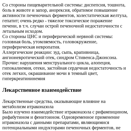
Со стороны пищеварительной системы: диспепсия, тошнота,
боль в животе и запор, анорексия, обратимое повышение
активности печеночных ферментов, холестатическая желтуха,
гепатит; очень редко - тяжелое токсическое поражение
печени, в т.ч. случаи острой печеночной недостаточности с
летальным исходом.
Со стороны ЦНС и периферической нервной системы:
головная боль, утомляемость, головокружение,
периферическая невропатия.
Аллергические реакции: зуд, сыпь, крапивница,
ангионевротический отек, синдром Стивенса-Джонсона.
Прочие: нарушения менструального цикла, алопеция,
гипокалиемия, отеки, застойная сердечная недостаточность и
отек легких, окрашивание мочи в темный цвет,
гиперкреатининемия
Лекарственное взаимодействие
Лекарственные средства, оказывающие влияние на
метаболизм итраконазола
Было изучено взаимодействие итраконазола с рифампицином,
рифабутином и фенитоином. Одновременное применение
итраконазола с данными препаратами, являющимися
потенциальными индукторами печеночных ферментов, не