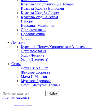
Красота Сопутствующие Товары
Красота-Уход За Волосами
Красота-Уход За Лицом
Красота-Уход За Телом
Наборы
Народная Медицина
Офтальмология
Профилактика
Спорт
Лечение
Курсовой Прием/Хронические Заболевания
Офтальмология
Уход (Лечение)
Уход (Предметы)
Семья
Дети От 3-Х Лет
Женское Здоровье
Мама И Малыш
Мужское Здоровье
Сезон, Импульс, Травма
Найти
Личный кабинет