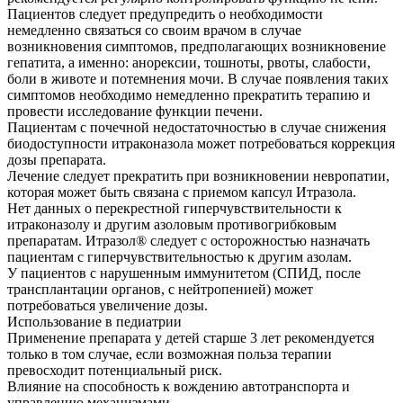
Пациентов следует предупредить о необходимости
немедленно связаться со своим врачом в случае
возникновения симптомов, предполагающих возникновение
гепатита, а именно: анорексии, тошноты, рвоты, слабости,
боли в животе и потемнения мочи. В случае появления таких
симптомов необходимо немедленно прекратить терапию и
провести исследование функции печени.
Пациентам с почечной недостаточностью в случае снижения
биодоступности итраконазола может потребоваться коррекция
дозы препарата.
Лечение следует прекратить при возникновении невропатии,
которая может быть связана с приемом капсул Итразола.
Нет данных о перекрестной гиперчувствительности к
итраконазолу и другим азоловым противогрибковым
препаратам. Итразол® следует с осторожностью назначать
пациентам с гиперчувствительностью к другим азолам.
У пациентов с нарушенным иммунитетом (СПИД, после
трансплантации органов, с нейтропенией) может
потребоваться увеличение дозы.
Использование в педиатрии
Применение препарата у детей старше 3 лет рекомендуется
только в том случае, если возможная польза терапии
превосходит потенциальный риск.
Влияние на способность к вождению автотранспорта и
управлению механизмами