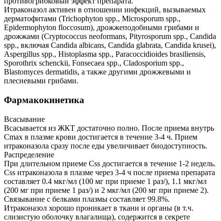
противогрибковый эффект препарата.
Итраконазол активен в отношении инфекций, вызываемых
дерматофитами (Trichophyton spp., Microsporum spp.,
Epidermophyton floccosum), дрожжеподобными грибами и
дрожжами (Cryptococcus neoformans, Pityrosporum spp., Candida
spp., включая Candida albicans, Candida glabrata, Candida krusei),
Aspergillus spp., Histoplasma spp., Paracoccidioides brasiliensis,
Sporothrix schenckii, Fonsecaea spp., Cladosporium spp.,
Blastomyces dermatidis, а также другими дрожжевыми и
плесневыми грибами.
Фармакокинетика
Всасывание
Всасывается из ЖКТ достаточно полно. После приема внутрь
Cmax в плазме крови достигается в течение 3-4 ч. Прием
итраконазола сразу после еды увеличивает биодоступность.
Распределение
При длительном приеме Css достигается в течение 1-2 недель.
Css итраконазола в плазме через 3-4 ч после приема препарата
составляет 0.4 мкг/мл (100 мг при приеме 1 раз/), 1.1 мкг/мл
(200 мг при приеме 1 раз/) и 2 мкг/мл (200 мг при приеме 2).
Связывание с белками плазмы составляет 99.8%.
Итраконазол хорошо проникает в ткани и органы (в т.ч.
слизистую оболочку влагалища), содержится в секрете