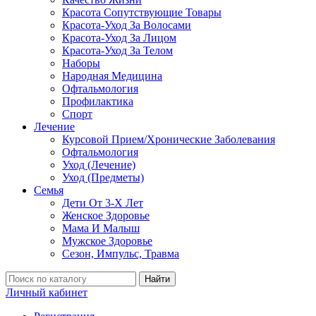
Красота Сопутствующие Товары
Красота-Уход За Волосами
Красота-Уход За Лицом
Красота-Уход За Телом
Наборы
Народная Медицина
Офтальмология
Профилактика
Спорт
Лечение
Курсовой Прием/Хронические Заболевания
Офтальмология
Уход (Лечение)
Уход (Предметы)
Семья
Дети От 3-Х Лет
Женское Здоровье
Мама И Малыш
Мужское Здоровье
Сезон, Импульс, Травма
Найти
Личный кабинет