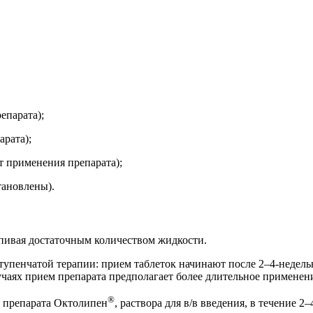
епарата);
арата);
т применения препарата);
тановлены).
апивая достаточным количеством жидкости.
е ступенчатой терапии: прием таблеток начинают после 2–4-недел
чаях прием препарата предполагает более длительное применени
®
я препарата Октолипен
, раствора для в/в введения, в течение 