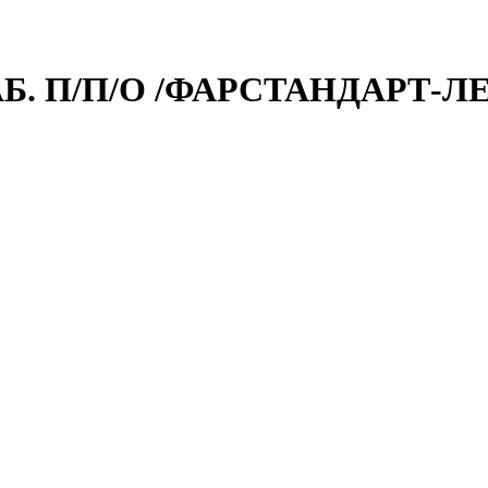
АБ. П/П/О /ФАРСТАНДАРТ-Л