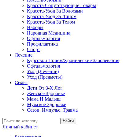
Красота Сопутствующие Товары
Красота-Уход За Волосами
Красота-Уход За Лицом
Красота-Уход За Телом
Наборы
Народная Медицина
Офтальмология
Профилактика
Спорт
Лечение
Курсовой Прием/Хронические Заболевания
Офтальмология
Уход (Лечение)
Уход (Предметы)
Семья
Дети От 3-Х Лет
Женское Здоровье
Мама И Малыш
Мужское Здоровье
Сезон, Импульс, Травма
Найти
Личный кабинет