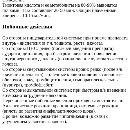
Тиоктовая кислота и ее метаболиты на 80-90% выводятся
почками. T1/2 составляет 20-50 мин. Общий плазменный
клиренс - 10-15 мл/мин.
Побочные действия
Со стороны пищеварительной системы: при приеме препарата
внутрь - диспепсия (в т.ч. тошнота, рвота, изжога).
Со стороны ЦНС: редко (после в/в введения препарата) -
судороги, диплопия; при быстром введении - повышение
внутричерепного давления (возникновение чувства тяжести в
голове).
Со стороны свертывающей системы крови: редко (после в/в
введения препарата) - точечные кровоизлияния в слизистые
оболочки, кожу, тромбоцитопения, геморрагическая сыпь
(пурпура), тромбофлебит.
Со стороны дыхательной системы: при быстром в/в введении
возможно затруднение дыхания.
Перечисленные побочные явления проходят самостоятельно.
Аллергические реакции: крапивница, системные реакции
(вплоть до развития анафилактического шока).
Прочие: возможно развитие гипогликемии (в связи с
улучшением усвоения глюкозы).