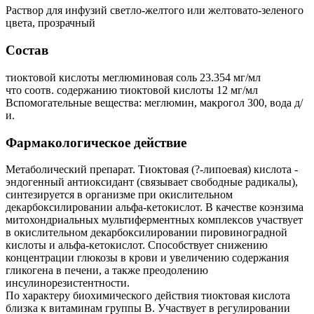
Раствор для инфузий светло-желтого или желтовато-зеленого
цвета, прозрачный
Состав
тиоктовой кислоты меглюминовая соль 23.354 мг/мл
что соотв. содержанию тиоктовой кислоты 12 мг/мл
Вспомогательные вещества: меглюмин, макрогол 300, вода д/
и.
Фармакологическое действие
Метаболический препарат. Тиоктовая (?-липоевая) кислота -
эндогенный антиоксидант (связывает свободные радикалы),
синтезируется в организме при окислительном
декарбоксилировании альфа-кетокислот. В качестве коэнзима
митохондриальных мультиферментных комплексов участвует
в окислительном декарбоксилировании пировиноградной
кислоты и альфа-кетокислот. Способствует снижению
концентрации глюкозы в крови и увеличению содержания
гликогена в печени, а также преодолению
инсулинорезистентности.
По характеру биохимического действия тиоктовая кислота
близка к витаминам группы B. Участвует в регулировании