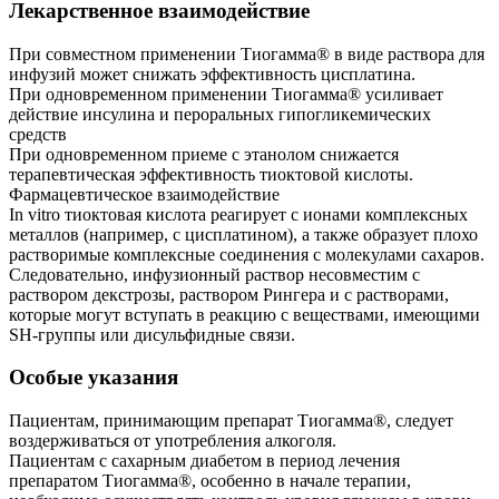
Лекарственное взаимодействие
При совместном применении Тиогамма® в виде раствора для
инфузий может снижать эффективность цисплатина.
При одновременном применении Тиогамма® усиливает
действие инсулина и пероральных гипогликемических
средств
При одновременном приеме с этанолом снижается
терапевтическая эффективность тиоктовой кислоты.
Фармацевтическое взаимодействие
In vitro тиоктовая кислота реагирует с ионами комплексных
металлов (например, с цисплатином), а также образует плохо
растворимые комплексные соединения с молекулами сахаров.
Следовательно, инфузионный раствор несовместим с
раствором декстрозы, раствором Рингера и с растворами,
которые могут вступать в реакцию с веществами, имеющими
SH-группы или дисульфидные связи.
Особые указания
Пациентам, принимающим препарат Тиогамма®, следует
воздерживаться от употребления алкоголя.
Пациентам с сахарным диабетом в период лечения
препаратом Тиогамма®, особенно в начале терапии,