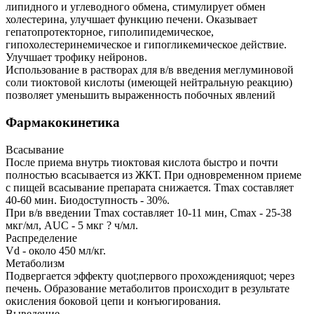
липидного и углеводного обмена, стимулирует обмен
холестерина, улучшает функцию печени. Оказывает
гепатопротекторное, гиполипидемическое,
гипохолестеринемическое и гипогликемическое действие.
Улучшает трофику нейронов.
Использование в растворах для в/в введения меглуминовой
соли тиоктовой кислоты (имеющей нейтральную реакцию)
позволяет уменьшить выраженность побочных явлений
Фармакокинетика
Всасывание
После приема внутрь тиоктовая кислота быстро и почти
полностью всасывается из ЖКТ. При одновременном приеме
с пищей всасывание препарата снижается. Tmax составляет
40-60 мин. Биодоступность - 30%.
При в/в введении Tmax составляет 10-11 мин, Cmax - 25-38
мкг/мл, AUC - 5 мкг ? ч/мл.
Распределение
Vd - около 450 мл/кг.
Метаболизм
Подвергается эффекту quot;первого прохожденияquot; через
печень. Образование метаболитов происходит в результате
окисления боковой цепи и конъюгирования.
Выведение