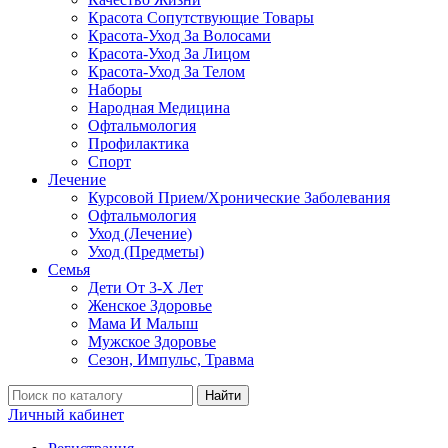
Красота Сопутствующие Товары
Красота-Уход За Волосами
Красота-Уход За Лицом
Красота-Уход За Телом
Наборы
Народная Медицина
Офтальмология
Профилактика
Спорт
Лечение
Курсовой Прием/Хронические Заболевания
Офтальмология
Уход (Лечение)
Уход (Предметы)
Семья
Дети От 3-Х Лет
Женское Здоровье
Мама И Малыш
Мужское Здоровье
Сезон, Импульс, Травма
Найти
Личный кабинет