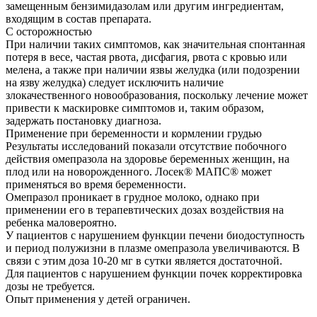
замещенным бензимидазолам или другим ингредиентам,
входящим в состав препарата.
С осторожностью
При наличии таких симптомов, как значительная спонтанная
потеря в весе, частая рвота, дисфагия, рвота с кровью или
мелена, а также при наличии язвы желудка (или подозрении
на язву желудка) следует исключить наличие
злокачественного новообразования, поскольку лечение может
привести к маскировке симптомов и, таким образом,
задержать постановку диагноза.
Применение при беременности и кормлении грудью
Результаты исследований показали отсутствие побочного
действия омепразола на здоровье беременных женщин, на
плод или на новорожденного. Лосек® МАПС® может
применяться во время беременности.
Омепразол проникает в грудное молоко, однако при
применении его в терапевтических дозах воздействия на
ребенка маловероятно.
У пациентов с нарушением функции печени биодоступность
и период полужизни в плазме омепразола увеличиваются. В
связи с этим доза 10-20 мг в сутки является достаточной.
Для пациентов с нарушением функции почек корректировка
дозы не требуется.
Опыт применения у детей ограничен.