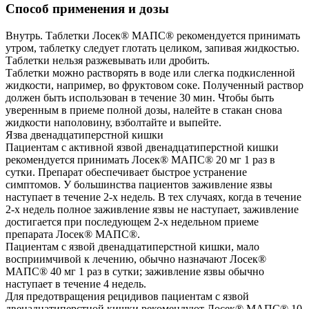
Способ применения и дозы
Внутрь. Таблетки Лосек® МАПС® рекомендуется принимать
утром, таблетку следует глотать целиком, запивая жидкостью.
Таблетки нельзя разжевывать или дробить.
Таблетки можно растворять в воде или слегка подкисленной
жидкости, например, во фруктовом соке. Полученный раствор
должен быть использован в течение 30 мин. Чтобы быть
уверенным в приеме полной дозы, налейте в стакан снова
жидкости наполовину, взболтайте и выпейте.
Язва двенадцатиперстной кишки
Пациентам с активной язвой двенадцатиперстной кишки
рекомендуется принимать Лосек® МАПС® 20 мг 1 раз в
сутки. Препарат обеспечивает быстрое устранение
симптомов. У большинства пациентов заживление язвы
наступает в течение 2-х недель. В тех случаях, когда в течение
2-х недель полное заживление язвы не наступает, заживление
достигается при последующем 2-х недельном приеме
препарата Лосек® МАПС®.
Пациентам с язвой двенадцатиперстной кишки, мало
восприимчивой к лечению, обычно назначают Лосек®
МАПС® 40 мг 1 раз в сутки; заживление язвы обычно
наступает в течение 4 недель.
Для предотвращения рецидивов пациентам с язвой
двенадцатиперстной кишки рекомендуют Лосек® МАПС® 10