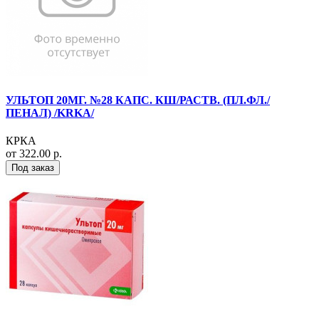
УЛЬТОП 20МГ. №28 КАПС. КШ/РАСТВ. (ПЛ.ФЛ./
ПЕНАЛ) /KRKA/
КРКА
от 322.00 р.
Под заказ