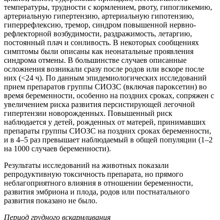
температуры, трудности с кормлением, рвоту, гипогликемию,
артериальную гипертензию, артериальную гипотензию,
гиперрефлексию, тремор, синдром повышенной нервно-
рефлекторной возбудимости, раздражимость, летаргию,
постоянный плач и сонливость. В некоторых сообщениях
симптомы были описаны как неонатальные проявления
синдрома отмены. В большинстве случаев описанные
осложнения возникали сразу после родов или вскоре после
них (<24 ч). По данным эпидемиологических исследований
прием препаратов группы СИОЗС (включая пароксетин) во
время беременности, особенно на поздних сроках, сопряжен с
увеличением риска развития персистирующей легочной
гипертензии новорожденных. Повышенный риск
наблюдается у детей, рожденных от матерей, принимавших
препараты группы СИОЗС на поздних сроках беременности,
и в 4–5 раз превышает наблюдаемый в общей популяции (1–2
на 1000 случаев беременности).
Результаты исследований на животных показали
репродуктивную токсичность препарата, но прямого
неблагоприятного влияния в отношении беременности,
развития эмбриона и плода, родов или постнатального
развития показано не было.
Период грудного вскармливания