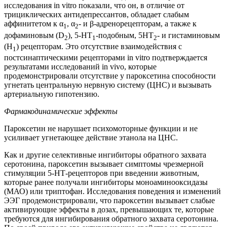
исследования in vitro показали, что он, в отличие от
трициклических антидепрессантов, обладает слабым
аффинитетом к α
, α
- и β-адренорецепторам, а также к
1
2
дофаминовым (D
), 5-НТ
-подобным, 5НТ
- и гистаминовым
2
1
2
(H
) рецепторам. Это отсутствие взаимодействия с
1
постсинаптическими рецепторами in vitro подтверждается
результатами исследований in vivo, которые
продемонстрировали отсутствие у пароксетина способности
угнетать центральную нервную систему (ЦНС) и вызывать
артериальную гипотензию.
Фармакодинамические эффекты
Пароксетин не нарушает психомоторные функции и не
усиливает угнетающее действие этанола на ЦНС.
Как и другие селективные ингибиторы обратного захвата
серотонина, пароксетин вызывает симптомы чрезмерной
стимуляции 5-НТ-рецепторов при введении животным,
которые ранее получали ингибиторы моноаминооксидазы
(МАО) или триптофан. Исследования поведения и изменений
ЭЭГ продемонстрировали, что пароксетин вызывает слабые
активирующие эффекты в дозах, превышающих те, которые
требуются для ингибирования обратного захвата серотонина.