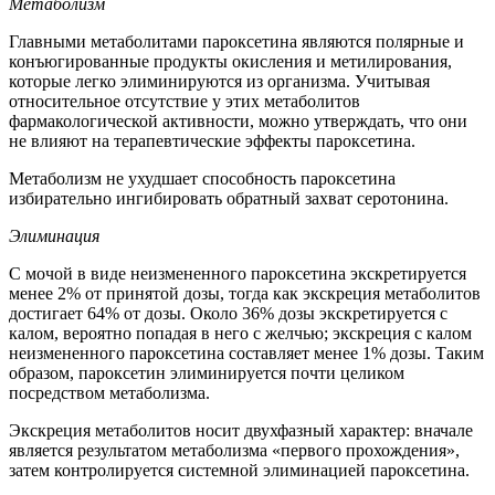
Метаболизм
Главными метаболитами пароксетина являются полярные и
конъюгированные продукты окисления и метилирования,
которые легко элиминируются из организма. Учитывая
относительное отсутствие у этих метаболитов
фармакологической активности, можно утверждать, что они
не влияют на терапевтические эффекты пароксетина.
Метаболизм не ухудшает способность пароксетина
избирательно ингибировать обратный захват серотонина.
Элиминация
С мочой в виде неизмененного пароксетина экскретируется
менее 2% от принятой дозы, тогда как экскреция метаболитов
достигает 64% от дозы. Около 36% дозы экскретируется с
калом, вероятно попадая в него с желчью; экскреция с калом
неизмененного пароксетина составляет менее 1% дозы. Таким
образом, пароксетин элиминируется почти целиком
посредством метаболизма.
Экскреция метаболитов носит двухфазный характер: вначале
является результатом метаболизма «первого прохождения»,
затем контролируется системной элиминацией пароксетина.