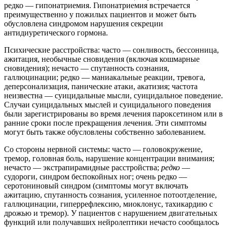
редко — гипонатриемия. Гипонатриемия встречается
преимущественно у пожилых пациентов и может быть
обусловлена синдромом нарушения секреции
антидиуретического гормона.
Психические расстройства: часто — сонливость, бессонница,
ажитация, необычные сновидения (включая кошмарные
сновидения); нечасто — спутанность сознания,
галлюцинации; редко — маниакальные реакции, тревога,
деперсонализация, панические атаки, акатизия; частота
неизвестна — суицидальные мысли, суицидальное поведение.
Случаи суицидальных мыслей и суицидального поведения
были зарегистрированы во время лечения пароксетином или в
ранние сроки после прекращения лечения. Эти симптомы
могут быть также обусловлены собственно заболеванием.
Со стороны нервной системы: часто — головокружение,
тремор, головная боль, нарушение концентрации внимания;
нечасто — экстрапирамидные расстройства;
редко
—
судороги, синдром беспокойных ног; очень редко —
серотониновый синдром (симптомы могут включать
ажитацию, спутанность сознания, усиленное потоотделение,
галлюцинации, гиперрефлексию, миоклонус, тахикардию с
дрожью и тремор). У пациентов с нарушением двигательных
функций или получавших нейролептики нечасто сообщалось