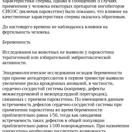
характеристики спермы, однако в сообщениях о случаях
применения у человека некоторых препаратов ингибиторов
СИОЗС (включая пароксетин) было показано, что влияние на
качественные характеристики спермы оказалось обратимым.
До настоящего времени не наблюдалось влияния на
фертильность человека.
Беременность
Исследования на животных не выявили у пароксетина
тератогенной или избирательной эмбриотоксической
активности.
Эпидемиологические исследования исходов беременности
при приеме антидепрессантов в первом триместре выявили
увеличение риска врожденных аномалий, в частности,
сердечно-сосудистой системы (например, дефекты
межжелудочковой и межпредсердной перегородок),
связанных с приемом пароксетина. По имеющимся данным
встречаемость дефектов сердечно-сосудистой системы при
применении пароксетина во время беременности
приблизительно равна 1/50, тогда как ожидаемая
встречаемость таких дефектов в общей популяции
приблизительно равна 1/100 новорожденных. При назначении
пароксетина необходимо рассмотреть возможность