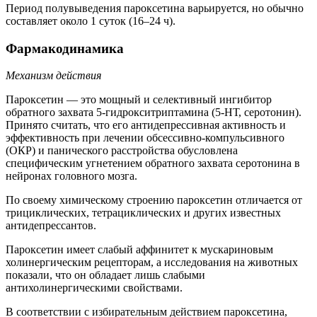
Период полувыведения пароксетина варьируется, но обычно
составляет около 1 суток (16–24 ч).
Фармакодинамика
Механизм действия
Пароксетин — это мощный и селективный ингибитор
обратного захвата 5-гидрокситриптамина (5-НТ, серотонин).
Принято считать, что его антидепрессивная активность и
эффективность при лечении обсессивно-компульсивного
(ОКР) и панического расстройства обусловлена
специфическим угнетением обратного захвата серотонина в
нейронах головного мозга.
По своему химическому строению пароксетин отличается от
трициклических, тетрациклических и других известных
антидепрессантов.
Пароксетин имеет слабый аффинитет к мускариновым
холинергическим рецепторам, а исследования на животных
показали, что он обладает лишь слабыми
антихолинергическими свойствами.
В соответствии с избирательным действием пароксетина,