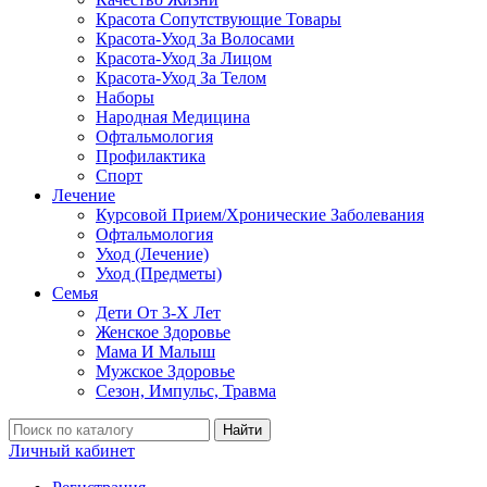
Красота Сопутствующие Товары
Красота-Уход За Волосами
Красота-Уход За Лицом
Красота-Уход За Телом
Наборы
Народная Медицина
Офтальмология
Профилактика
Спорт
Лечение
Курсовой Прием/Хронические Заболевания
Офтальмология
Уход (Лечение)
Уход (Предметы)
Семья
Дети От 3-Х Лет
Женское Здоровье
Мама И Малыш
Мужское Здоровье
Сезон, Импульс, Травма
Найти
Личный кабинет