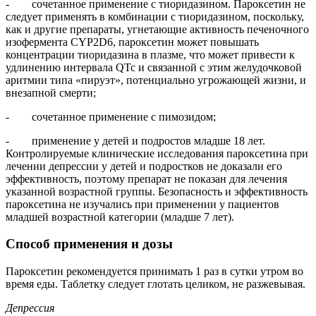
- сочетанное применение с тиоридазином. Пароксетин не
следует применять в комбинации с тиоридазином, поскольку,
как и другие препараты, угнетающие активность печеночного
изофермента CYP2D6, пароксетин может повышать
концентрации тиоридазина в плазме, что может привести к
удлинению интервала QTc и связанной с этим желудочковой
аритмии типа «пируэт», потенциально угрожающей жизни, и
внезапной смерти;
- сочетанное применение с пимозидом;
- применение у детей и подростов младше 18 лет.
Контролируемые клинические исследования пароксетина при
лечении депрессии у детей и подростков не доказали его
эффективность, поэтому препарат не показан для лечения
указанной возрастной группы. Безопасность и эффективность
пароксетина не изучались при применении у пациентов
младшей возрастной категории (младше 7 лет).
Способ применения и дозы
Пароксетин рекомендуется принимать 1 раз в сутки утром во
время еды. Таблетку следует глотать целиком, не разжевывая.
Депрессия