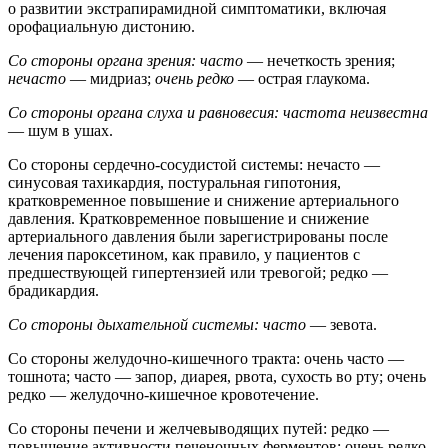
о развитии экстрапирамидной симптоматики, включая
орофациальную дистонию.
Со стороны органа зрения: часто
— нечеткость зрения;
нечасто
— мидриаз;
очень редко
— острая глаукома.
Со стороны органа слуха и равновесия: частота неизвестна
— шум в ушах.
Со стороны сердечно-сосудистой системы: нечасто —
синусовая тахикардия, постуральная гипотония,
кратковременное повышение и снижение артериального
давления. Кратковременное повышение и снижение
артериального давления были зарегистрированы после
лечения пароксетином, как правило, у пациентов с
предшествующей гипертензией или тревогой; редко —
брадикардия.
Со стороны дыхательной системы: часто
— зевота.
Со стороны желудочно-кишечного тракта: очень часто —
тошнота; часто — запор, диарея, рвота, сухость во рту; очень
редко — желудочно-кишечное кровотечение.
Со стороны печени и желчевыводящих путей: редко —
повышение активности печеночных ферментов; очень редко