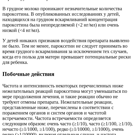
В грудное молоко проникают незначительные количества
пароксетина. В опубликованных исследованиях у детей,
находящихся на грудном вскармливаний концентрация
пароксетина была неопределяемой (<2 нг/мл) или очень
низкой (<4 нг/мл).
У детей никаких признаков воздействия препарата выявлено
не было. Тем не менее, пароксетин не следует принимать во
время грудного вскармливания за исключением тех случаев,
когда его польза для матери превышает потенциальные риски
для ребенка.
Побочные действия
Частота и интенсивность некоторых перечисленных ниже
нежелательных реакций пароксетина могут уменьшаться по
мере продолжения лечения, и такие реакции обычно не
требуют отмены препарата. Нежелательные реакции,
представленные ниже, перечислены в соответствии с
поражением органов и систем органов и частотой
встречаемости. Частота встречаемости определяется
следующим образом: очень часто (≥1/10), часто (≥1/100, ≥1/10),
нечасто (≥1/1000, ≥1/100), редко (≥1/10000, ≥1/1000), очень
редко (≥1/10000), включая отдельные случаи, и частота