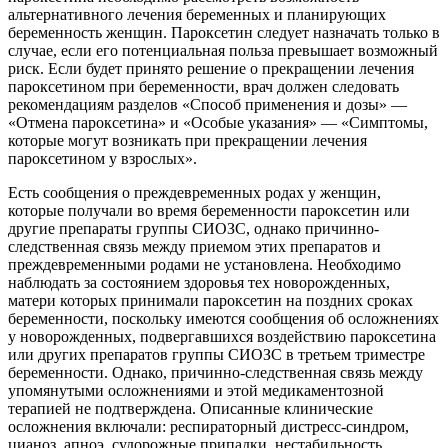
альтернативного лечения беременных и планирующих
беременность женщин. Пароксетин следует назначать только в
случае, если его потенциальная польза превышает возможный
риск. Если будет принято решение о прекращении лечения
пароксетином при беременности, врач должен следовать
рекомендациям разделов «Способ применения и дозы» —
«Отмена пароксетина» и «Особые указания» — «Симптомы,
которые могут возникать при прекращении лечения
пароксетином у взрослых».
Есть сообщения о преждевременных родах у женщин,
которые получали во время беременности пароксетин или
другие препараты группы СИОЗС, однако причинно-
следственная связь между приемом этих препаратов и
преждевременными родами не установлена. Необходимо
наблюдать за состоянием здоровья тех новорожденных,
матери которых принимали пароксетин на поздних сроках
беременности, поскольку имеются сообщения об осложнениях
у новорожденных, подвергавшихся воздействию пароксетина
или других препаратов группы СИОЗС в третьем триместре
беременности. Однако, причинно-следственная связь между
упомянутыми осложнениями и этой медикаментозной
терапией не подтверждена. Описанные клинические
осложнения включали: респираторный дистресс-синдром,
цианоз, апноэ, судорожные припадки, нестабильность