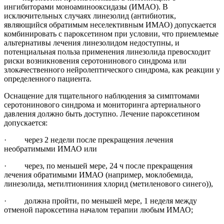
ингибиторами моноаминооксидазы (ИМАО). В
исключительных случаях линезолид (антибиотик,
являющийся обратимым неселективным ИМАО) допускается
комбинировать с пароксетином при условии, что приемлемые
альтернативы лечения линезолидом недоступны, и
потенциальная польза применения линезолида превосходит
риски возникновения серотонинового синдрома или
злокачественного нейролептического синдрома, как реакции у
определенного пациента.
Оснащение для тщательного наблюдения за симптомами
серотонинового синдрома и мониторинга артериального
давления должно быть доступно. Лечение пароксетином
допускается:
· через 2 недели после прекращения лечения
необратимыми ИМАО или
· через, по меньшей мере, 24 ч после прекращения
лечения обратимыми ИМАО (например, моклобемида,
линезолида, метилтиониния хлорид (метиленового синего)),
· должна пройти, по меньшей мере, 1 неделя между
отменой пароксетина началом терапии любым ИМАО;