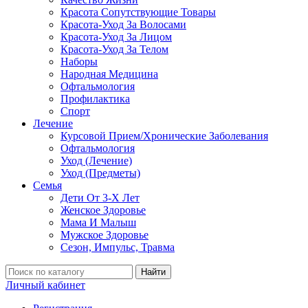
Красота Сопутствующие Товары
Красота-Уход За Волосами
Красота-Уход За Лицом
Красота-Уход За Телом
Наборы
Народная Медицина
Офтальмология
Профилактика
Спорт
Лечение
Курсовой Прием/Хронические Заболевания
Офтальмология
Уход (Лечение)
Уход (Предметы)
Семья
Дети От 3-Х Лет
Женское Здоровье
Мама И Малыш
Мужское Здоровье
Сезон, Импульс, Травма
Найти
Личный кабинет