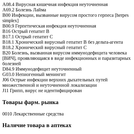
A08.4 Вирусная кишечная инфекция неуточненная
A69.2 Болезнь Лайма
B00 Инфекции, вызванные вирусом простого герпеса [herpes
simplex]
B00.9 Герпетическая инфекция неуточненная
B16 Острый гепатит B
B17.1 Острый гепатит C
B18.1 Хронический вирусный гепатит B без дельта-агента
B18.2 Хронический вирусный гепатит C
B20 Болезнь, вызванная вирусом иммунодефицита человека
[ВИЧ], проявляющаяся в виде инфекционных и паразитарных
болезней
D84.9 Иммунодефицит неуточненный
G03.0 Непиогенный менингит
J06 Острые инфекции верхних дыхательных путей
множественной и неуточненной локализации
J11 Грипп, вирус не идентифицирован
Товары фарм. рынка
0010 Лекарственные средства
Наличие товара в аптеках