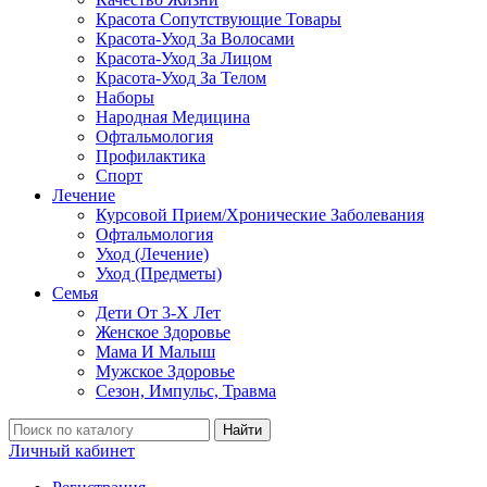
Красота Сопутствующие Товары
Красота-Уход За Волосами
Красота-Уход За Лицом
Красота-Уход За Телом
Наборы
Народная Медицина
Офтальмология
Профилактика
Спорт
Лечение
Курсовой Прием/Хронические Заболевания
Офтальмология
Уход (Лечение)
Уход (Предметы)
Семья
Дети От 3-Х Лет
Женское Здоровье
Мама И Малыш
Мужское Здоровье
Сезон, Импульс, Травма
Найти
Личный кабинет