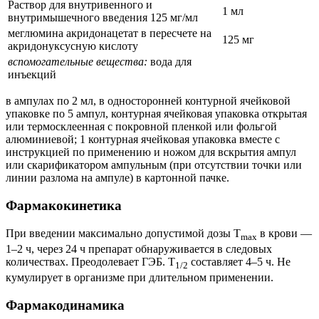
Раствор для внутривенного и
1 мл
внутримышечного введения 125 мг/мл
меглюмина акридонацетат в пересчете на
125 мг
акридонуксусную кислоту
вспомогательные вещества:
вода для
инъекций
в ампулах по 2 мл, в односторонней контурной ячейковой
упаковке по 5 ампул, контурная ячейковая упаковка открытая
или термосклеенная с покровной пленкой или фольгой
алюминиевой; 1 контурная ячейковая упаковка вместе с
инструкцией по применению и ножом для вскрытия ампул
или скарификатором ампульным (при отсутствии точки или
линии разлома на ампуле) в картонной пачке.
Фармакокинетика
При введении максимально допустимой дозы T
в крови —
max
1–2 ч, через 24 ч препарат обнаруживается в следовых
количествах. Преодолевает ГЭБ. T
составляет 4–5 ч. Не
1/2
кумулирует в организме при длительном применении.
Фармакодинамика