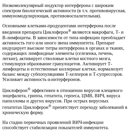
Низкомолекулярный индуктор интерферона с широким
спектром биологической активности (в т.ч. противовирусная,
иммуномодулирующая, противовоспалительная).
Основными клетками-продуцентами интерферона после
®
введения препарата Циклоферон
являются макрофаги, Т- и
В-лимфоциты. В зависимости от типа инфекции преобладает
активность того или иного звена иммунитета. Препарат
индуцирует высокие титры интерферона в органах и тканях,
содержащих лимфоидные элементы (селезенка, печень,
легкие), активирует стволовые клетки костного мозга,
стимулируя образование гранулоцитов. Активирует Т-
лимфоциты и естественные киллерные клетки, нормализует
баланс между субпопуляциями Т-хелперов и Т-супрессоров.
Усиливает активность α-интерферонов.
®
Циклоферон
эффективен в отношении вирусов клещевого
энцефалита, гриппа, гепатита, герпеса, ЦМВ, ВИЧ, вируса
папилломы и других вирусов. При острых вирусных
®
гепатитах Циклоферон
препятствует переходу заболеваний в
хроническую форму.
На стадии первичных проявлений ВИЧ-инфекции
способствует стабилизации показателей иммунитета.