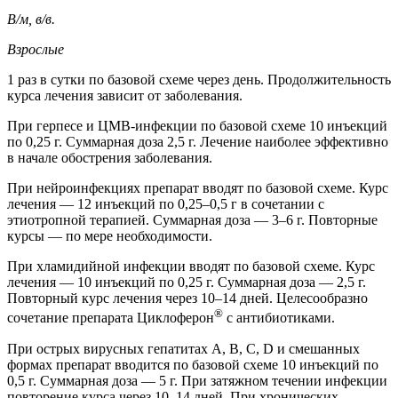
В/м, в/в.
Взрослые
1 раз в сутки по базовой схеме через день. Продолжительность
курса лечения зависит от заболевания.
При герпесе и ЦМВ-инфекции по базовой схеме 10 инъекций
по 0,25 г. Суммарная доза 2,5 г. Лечение наиболее эффективно
в начале обострения заболевания.
При нейроинфекциях препарат вводят по базовой схеме. Курс
лечения — 12 инъекций по 0,25–0,5 г в сочетании с
этиотропной терапией. Суммарная доза — 3–6 г. Повторные
курсы — по мере необходимости.
При хламидийной инфекции вводят по базовой схеме. Курс
лечения — 10 инъекций по 0,25 г. Суммарная доза — 2,5 г.
Повторный курс лечения через 10–14 дней. Целесообразно
®
сочетание препарата Циклоферон
с антибиотиками.
При острых вирусных гепатитах А, В, С, D и смешанных
формах препарат вводится по базовой схеме 10 инъекций по
0,5 г. Суммарная доза — 5 г. При затяжном течении инфекции
повторение курса через 10–14 дней. При хронических