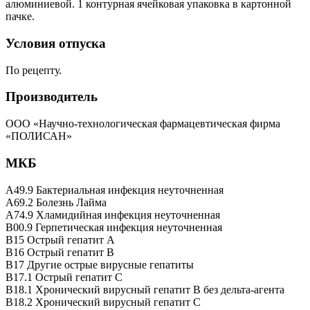
алюминиевой. 1 контурная ячейковая упаковка в картонной
пачке.
Условия отпуска
По рецепту.
Производитель
ООО «Научно-технологическая фармацевтическая фирма
«ПОЛИСАН»
МКБ
A49.9 Бактериальная инфекция неуточненная
A69.2 Болезнь Лайма
A74.9 Хламидийная инфекция неуточненная
B00.9 Герпетическая инфекция неуточненная
B15 Острый гепатит A
B16 Острый гепатит B
B17 Другие острые вирусные гепатиты
B17.1 Острый гепатит C
B18.1 Хронический вирусный гепатит B без дельта-агента
B18.2 Хронический вирусный гепатит C