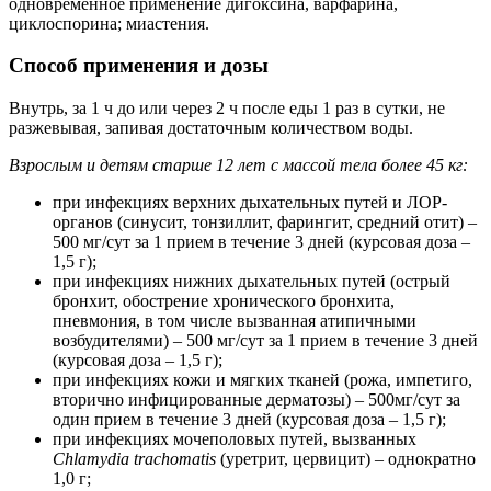
одновременное применение дигоксина, варфарина,
циклоспорина; миастения.
Способ применения и дозы
Внутрь, за 1 ч до или через 2 ч после еды 1 раз в сутки, не
разжевывая, запивая достаточным количеством воды.
Взрослым и детям старше 12 лет с массой тела более 45 кг:
при инфекциях верхних дыхательных путей и ЛОР-
органов (синусит, тонзиллит, фарингит, средний отит) –
500 мг/сут за 1 прием в течение 3 дней (курсовая доза –
1,5 г);
при инфекциях нижних дыхательных путей (острый
бронхит, обострение хронического бронхита,
пневмония, в том числе вызванная атипичными
возбудителями) – 500 мг/сут за 1 прием в течение 3 дней
(курсовая доза – 1,5 г);
при инфекциях кожи и мягких тканей (рожа, импетиго,
вторично инфицированные дерматозы) – 500мг/сут за
один прием в течение 3 дней (курсовая доза – 1,5 г);
при инфекциях мочеполовых путей, вызванных
Chlamydia
trachomatis
(уретрит, цервицит) – однократно
1,0 г;