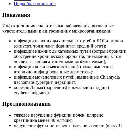
Подробное описание
Показания
Инфекционно-воспалительные заболевания, вызванные
чувствительными к азитромицину микроорганизмами:
инфекции верхних дыхательных путей и ЛОР-органов
(синусит, тонзиллит, фарингит, средний отит);
инфекции нижних дыхательных путей (острый бронхит,
обострение хронического бронхита, пневмония, в том
числе вызванная атипичными возбудителями);
инфекции кожи и мягких тканей (рожа, импетиго,
вторично инфицированные дерматозы);
инфекции мочеполовых путей, вызванные Chlamydia
trachomatis (уретрит, цервицит);
болезнь Лайма (боррелиоз) в начальной стадии (
erythema migrans ).
Противопоказания
тяжелое нарушение функции почек (клиренс
креатинина менее 40 мл/мин);
нарушение функции печени тяжелой степени (класс С