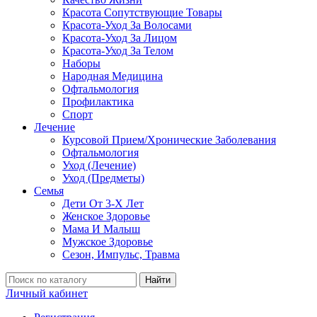
Красота Сопутствующие Товары
Красота-Уход За Волосами
Красота-Уход За Лицом
Красота-Уход За Телом
Наборы
Народная Медицина
Офтальмология
Профилактика
Спорт
Лечение
Курсовой Прием/Хронические Заболевания
Офтальмология
Уход (Лечение)
Уход (Предметы)
Семья
Дети От 3-Х Лет
Женское Здоровье
Мама И Малыш
Мужское Здоровье
Сезон, Импульс, Травма
Найти
Личный кабинет