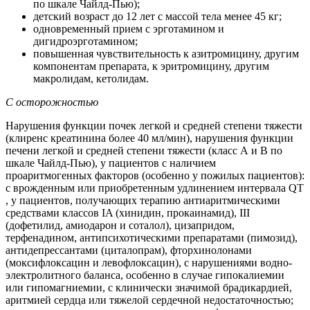
по шкале Чайлд-Пью);
детский возраст до 12 лет с массой тела менее 45 кг;
одновременный прием с эрготамином и
дигидроэрготамином;
повышенная чувствительность к азитромицину, другим
компонентам препарата, к эритромицину, другим
макролидам, кетолидам.
С осторожностью
Нарушения функции почек легкой и средней степени тяжести
(клиренс креатинина более 40 мл/мин), нарушения функции
печени легкой и средней степени тяжести (класс А и В по
шкале Чайлд-Пью), у пациентов с наличием
проаритмогенных факторов (особенно у пожилых пациентов):
с врожденным или приобретенным удлинением интервала QT
, у пациентов, получающих терапию антиаритмическими
средствами классов IA (хинидин, прокаинамид), III
(дофетилид, амиодарон и соталол), цизапридом,
терфенадином, антипсихотическими препаратами (пимозид),
антидепрессантами (циталопрам), фторхинолонами
(моксифлоксацин и левофлоксацин), с нарушениями водно-
электролитного баланса, особенно в случае гипокалиемии
или гипомагниемии, с клинически значимой брадикардией,
аритмией сердца или тяжелой сердечной недостаточностью;