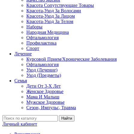
Красота Сопутствующие Товары
Красота-Уход За Волосами
Красота-Уход За Лицом
Красота-Уход За Телом
Наборы
Народная Медицина
Офтальмология
Профилактика
Спорт
Лечение
Курсовой Прием/Хронические Заболевания
Офтальмология
Уход (Лечение)
Уход (Предметы)
Семья
Дети От 3-Х Лет
Женское Здоровье
Мама И Малыш
Мужское Здоровье
Сезон, Импульс, Травма
Найти
Личный кабинет