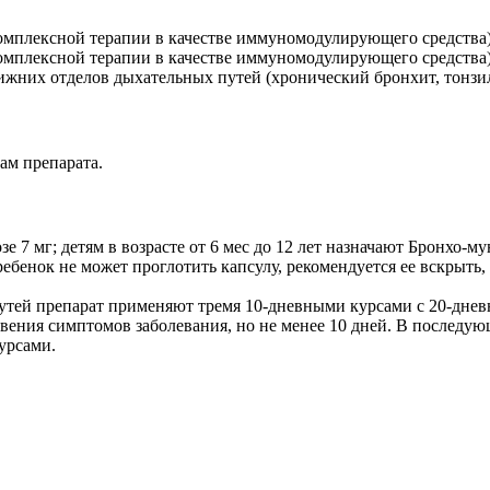
лексной терапии в качестве иммуномодулирующего средства) у де
плексной терапии в качестве иммуномодулирующего средства) у в
х отделов дыхательных путей (хронический бронхит, тонзиллит
ам препарата.
 7 мг; детям в возрасте от 6 мес до 12 лет назначают Бронхо-мун
ебенок не может проглотить капсулу, рекомендуется ее вскрыть
тей препарат применяют тремя 10-дневными курсами с 20-дне
новения симптомов заболевания, но не менее 10 дней. В послед
урсами.