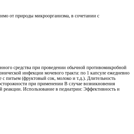
имо от природы микроорганизма, в сочетании с
твенного средства при проведении обычной противомикробной
ронической инфекции мочевого тракта: по 1 капсуле ежедневно
 с питьем (фруктовый сок, молоко и т.д.). Длительность
едосторожности при применении В случае возникновения
ой реакции. Использование в педиатрии: Эффективность и