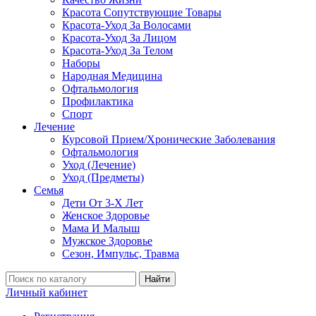
Красота Сопутствующие Товары
Красота-Уход За Волосами
Красота-Уход За Лицом
Красота-Уход За Телом
Наборы
Народная Медицина
Офтальмология
Профилактика
Спорт
Лечение
Курсовой Прием/Хронические Заболевания
Офтальмология
Уход (Лечение)
Уход (Предметы)
Семья
Дети От 3-Х Лет
Женское Здоровье
Мама И Малыш
Мужское Здоровье
Сезон, Импульс, Травма
Найти
Личный кабинет