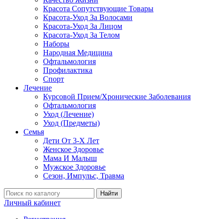
Красота Сопутствующие Товары
Красота-Уход За Волосами
Красота-Уход За Лицом
Красота-Уход За Телом
Наборы
Народная Медицина
Офтальмология
Профилактика
Спорт
Лечение
Курсовой Прием/Хронические Заболевания
Офтальмология
Уход (Лечение)
Уход (Предметы)
Семья
Дети От 3-Х Лет
Женское Здоровье
Мама И Малыш
Мужское Здоровье
Сезон, Импульс, Травма
Найти
Личный кабинет