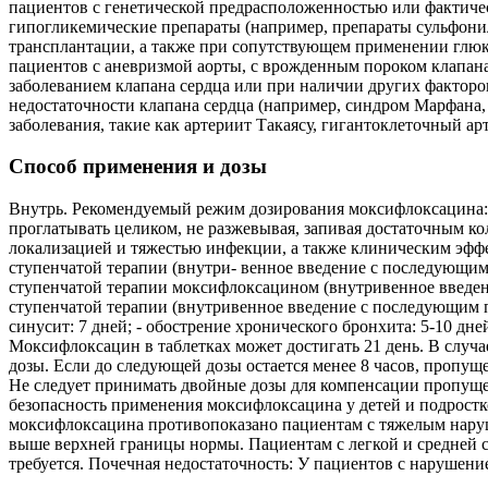
пациентов с генетической предрасположенностью или фактиче
гипогликемические препараты (например, препараты сульфонил
трансплантации, а также при сопутствующем применении глюко
пациентов с аневризмой аорты, с врожденным пороком клапана
заболеванием клапана сердца или при наличии других факторо
недостаточности клапана сердца (например, синдром Марфана, 
заболевания, такие как артериит Такаясу, гигантоклеточный а
Способ применения и дозы
Внутрь. Рекомендуемый режим дозирования моксифлоксацина: 40
проглатывать целиком, не разжевывая, запивая достаточным к
локализацией и тяжестью инфекции, а также клиническим эфф
ступенчатой терапии (внутри- венное введение с последующим
ступенчатой терапии моксифлоксацином (внутривенное введен
ступенчатой терапии (внутривенное введение с последующим пр
синусит: 7 дней; - обострение хронического бронхита: 5-10 
Моксифлоксацин в таблетках может достигать 21 день. В случае
дозы. Если до следующей дозы остается менее 8 часов, пропущ
Не следует принимать двойные дозы для компенсации пропуще
безопасность применения моксифлоксацина у детей и подрост
моксифлоксацина противопоказано пациентам с тяжелым наруш
выше верхней границы нормы. Пациентам с легкой и средней 
требуется. Почечная недостаточность: У пациентов с нарушен