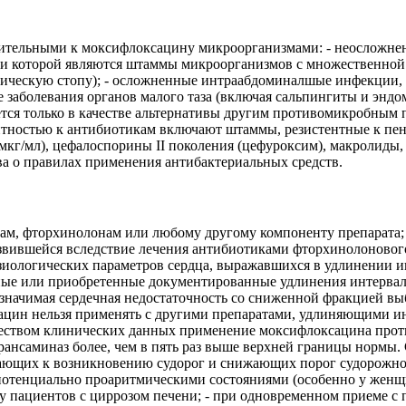
ительными к моксифлоксацину микроорганизмами: - неосложнен
и которой являются штаммы микроорганизмов с множественной 
ическую стопу); - осложненные интраабдоминалшые инфекции,
заболевания органов малого таза (включая сальпингиты и энд
я только в качестве альтернативы другим противомикробным пр
тентностью к антибиотикам включают штаммы, резистентные к пе
кг/мл), цефалоспорины II поколения (цефуроксим), макролиды,
 о правилах применения антибактериальных средств.
ам, фторхинолонам или любому другому компоненту препарата; - 
азвившейся вследствие лечения антибиотиками фторхинолонового
иологических параметров сердца, выражавшихся в удлинении ин
ные или приобретенные документированные удлинения интервал
значимая сердечная недостаточность со сниженной фракцией выб
цин нельзя применять с другими препаратами, удлиняющими инт
ичеством клинических данных применение моксифлоксацина про
нсаминаз более, чем в пять раз выше верхней границы нормы. С
ющих к возникновению судорог и снижающих порог судорожной а
 потенциально проаритмическими состояниями (особенно у женщи
 - у пациентов с циррозом печени; - при одновременном приеме с