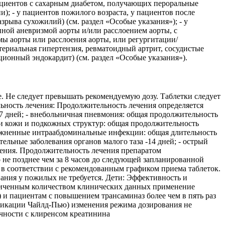
ациентов с сахарным диабетом, получающих пероральные
; - у пациентов пожилого возраста, у пациентов после
ыва сухожилий) (см. раздел «Особые указания»); - у
нной аневризмой аорты и/или расслоением аорты, с
мы аорты или расслоения аорты, или регургитации/
териальная гипертензия, ревматоидный артрит, сосудистые
ционный эндокардит) (см. раздел «Особые указания»).
. Не следует превышать рекомендуемую дозу. Таблетки следует
ьность лечения: Продолжительность лечения определяется
7 дней; - внебольничная пневмония: общая продолжительность
ии кожи и подкожных структур: общая продолжительность
ложненные интраабдоминальные инфекции: общая длительность
льные заболевания органов малого таза -14 дней; - острый
ечения. Продолжительность лечения препаратом
о не позднее чем за 8 часов до следующей запланированной
ь в соответствии с рекомендованным графиком приема таблеток.
ния у пожилых не требуется. Дети: Эффективность и
аниченным количеством клинических данных применение
и пациентам с повышением трансаминаз более чем в пять раз
фикации Чайлд-Пью) изменения режима дозирования не
очности с клиренсом креатинина