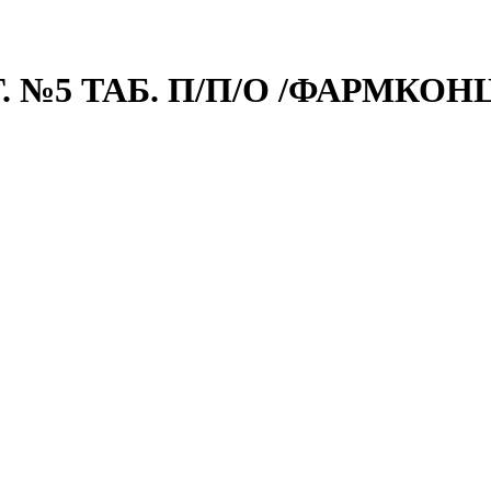
№5 ТАБ. П/П/О /ФАРМКОН