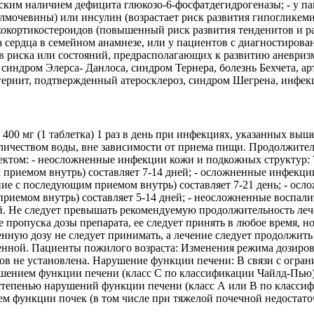
ским наличием дефицита глюкозо-6-фосфатдегидрогеназы; - у п
мочевины) или инсулин (возрастает риск развития гипогликемии)
кортикостероидов (повышенный риск развития тенденитов и разр
 сердца в семейном анамнезе, или у пациентов с диагностирова
в риска или состояний, предрасполагающих к развитию аневриз
синдром Элерса- Данлоса, синдром Тернера, болезнь Бехчета, ар
ртериит, подтвержденный атеросклероз, синдром Шегрена, инфек
0 мг (1 таблетка) 1 раз в день при инфекциях, указанных выше
оличеством воды, вне зависимости от приема пищи. Продолжител
ектом: - неосложненные инфекции кожи и подкожных структур: 
 приемом внутрь) составляет 7-14 дней; - осложненные инфекц
ие с последующим приемом внутрь) составляет 7-21 день; - ос
иемом внутрь) составляет 5-14 дней; - неосложненные воспалите
дней. Не следует превышать рекомендуемую продолжительность л
 пропуска дозы препарата, ее следует принять в любое время, н
енную дозу не следует принимать, а лечение следует продолжит
нной. Пациенты пожилого возраста: Изменения режима дозирова
ков не установлена. Нарушение функции печени: В связи с огр
ением функции печени (класс С по классификации Чайлд-Пью) 
степенью нарушений функции печени (класс А или В по класси
ием функции почек (в том числе при тяжелой почечной недостат