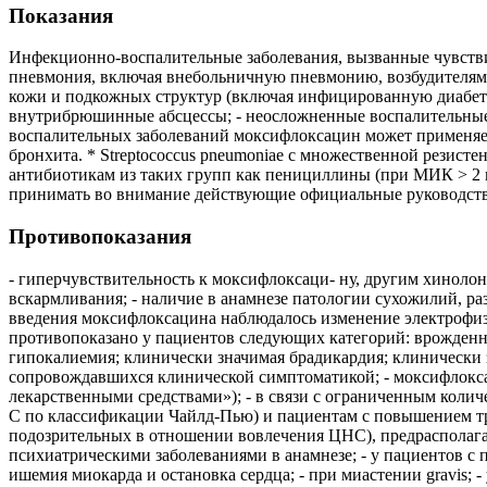
Показания
Инфекционно-воспалительные заболевания, вызванные чувств
пневмония, включая внебольничную пневмонию, возбудителям
кожи и подкожных структур (включая инфицированную диабет
внутрибрюшинные абсцессы; - неосложненные воспалительные 
воспалительных заболеваний моксифлоксацин может применяетс
бронхита. * Streptococcus pneumoniae с множественной резис
антибиотикам из таких групп как пенициллины (при МИК > 2 м
принимать во внимание действующие официальные руководства
Противопоказания
- гиперчувствительность к моксифлоксаци- ну, другим хинолон
вскармливания; - наличие в анамнезе патологии сухожилий, р
введения моксифлоксацина наблюдалось изменение электрофиз
противопоказано у пациентов следующих категорий: врожден
гипокалиемия; клинически значимая брадикардия; клинически 
сопровождавшихся клинической симптоматикой; - моксифлокса
лекарственными средствами»); - в связи с ограниченным кол
С по классификации Чайлд-Пью) и пациентам с повышением тра
подозрительных в отношении вовлечения ЦНС), предрасполага
психиатрическими заболеваниями в анамнезе; - у пациентов с
ишемия миокарда и остановка сердца; - при миастении gravis;