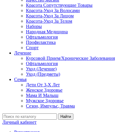
Красота Сопутствующие Товары
Красота-Уход За Волосами
Красота-Уход За Лицом
Красота-Уход За Телом
Наборы
Народная Медицина
Офтальмология
Профилактика
Спорт
Лечение
Курсовой Прием/Хронические Заболевания
Офтальмология
Уход (Лечение)
Уход (Предметы)
Семья
Дети От 3-Х Лет
Женское Здоровье
Мама И Малыш
Мужское Здоровье
Сезон, Импульс, Травма
Найти
Личный кабинет