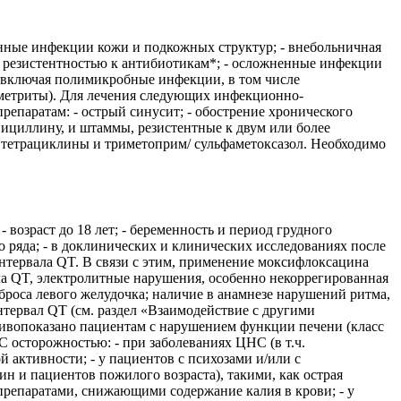
ные инфекции кожи и подкожных структур; - внебольничная
резистентностью к антибиотикам*; - осложненные инфекции
 включая полимикробные инфекции, в том числе
ометриты). Для лечения следующих инфекционно-
епаратам: - острый синусит; - обострение хронического
нициллину, и штаммы, резистентные к двум или более
 тетрациклины и триметоприм/ сульфаметоксазол. Необходимо
возраст до 18 лет; - беременность и период грудного
 ряда; - в доклинических и клинических исследованиях после
тервала QT. В связи с этим, применение моксифлоксацина
а QT, электролитные нарушения, особенно некоррегированная
роса левого желудочка; наличие в анамнезе нарушений ритма,
ервал QT (см. раздел «Взаимодействие с другими
тивопоказано пациентам с нарушением функции печени (класс
 осторожностью: - при заболеваниях ЦНС (в т.ч.
ктивности; - у пациентов с психозами и/или с
н и пациентов пожилого возраста), такими, как острая
 препаратами, снижающими содержание калия в крови; - у