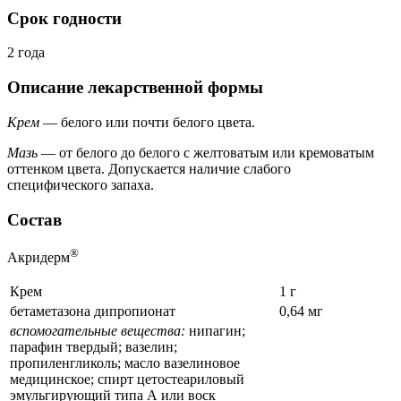
Срок годности
2 года
Описание лекарственной формы
Крем
— белого или почти белого цвета.
Мазь
— от белого до белого с желтоватым или кремоватым
оттенком цвета. Допускается наличие слабого
специфического запаха.
Состав
®
Акридерм
Крем
1 г
бетаметазона дипропионат
0,64 мг
вспомогательные вещества:
нипагин;
парафин твердый; вазелин;
пропиленгликоль; масло вазелиновое
медицинское; спирт цетостеариловый
эмульгирующий типа А или воск