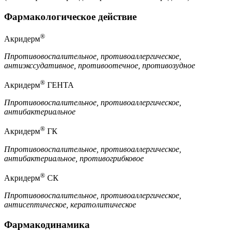
Фармакологическое действие
®
Акридерм
П
противовоспалительное, противоаллергическое,
антиэкссудативное, противоотечное, противозудное
®
Акридерм
ГЕНТА
П
противовоспалительное, противоаллергическое,
антибактериальное
®
Акридерм
ГК
П
противовоспалительное, противоаллергическое,
антибактериальное, противогрибковое
®
Акридерм
СК
П
противовоспалительное, противоаллергическое,
антисептическое, кератолитическое
Фармакодинамика