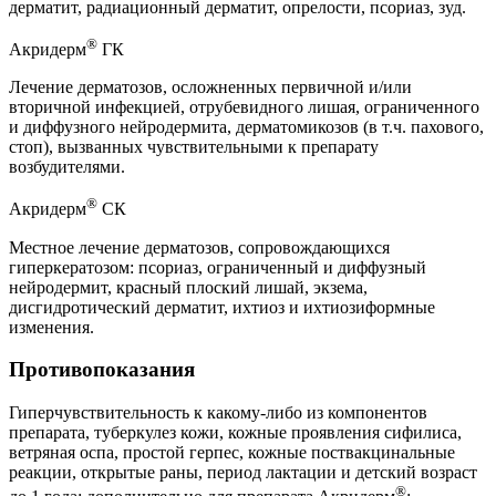
дерматит, радиационный дерматит, опрелости, псориаз, зуд.
®
Акридерм
ГК
Лечение дерматозов, осложненных первичной и/или
вторичной инфекцией, отрубевидного лишая, ограниченного
и диффузного нейродермита, дерматомикозов (в т.ч. пахового,
стоп), вызванных чувствительными к препарату
возбудителями.
®
Акридерм
СК
Местное лечение дерматозов, сопровождающихся
гиперкератозом: псориаз, ограниченный и диффузный
нейродермит, красный плоский лишай, экзема,
дисгидротический дерматит, ихтиоз и ихтиозиформные
изменения.
Противопоказания
Гиперчувствительность к какому-либо из компонентов
препарата, туберкулез кожи, кожные проявления сифилиса,
ветряная оспа, простой герпес, кожные поствакцинальные
реакции, открытые раны, период лактации и детский возраст
®