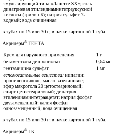
эмульгирующий типа «Ланетте SX»; соль
динатриевая этилендиаминтетрауксусной
кислоты (трилон Б); натрия сульфит 7-
водный; вода очищенная
в тубах по 15 или 30 г; в пачке картонной 1 туба.
®
Акридерм
ГЕНТА
Крем для наружного применения
1 г
бетаметазона дипропионат
0,64 мг
гентамицина сульфат
1 мг
вспомогательные вещества:
нипагин;
пропиленгликоль; масло вазелиновое;
эфир макрогола 20 цетостеариловый;
спирт цетостеариловый; динатрия
этилендиаминтетраацетат; натрия фосфат
двузамещенный; калия фосфат
однозамещенный; вода очищенная
в тубах по 15 или 30 г; в пачке картонной 1 туба.
®
Акридерм
ГК