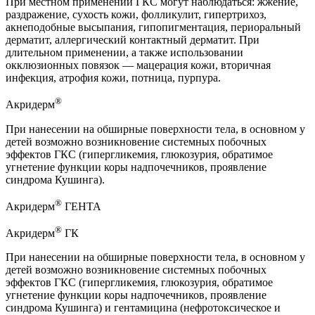
При местном применении ГКС могут наблюдаться: жжение,
раздражение, сухость кожи, фолликулит, гипертрихоз,
акнеподобные высыпания, гипопигментация, периоральный
дерматит, аллергический контактный дерматит. При
длительном применении, а также использовании
окклюзионных повязок — мацерация кожи, вторичная
инфекция, атрофия кожи, потница, пурпура.
®
Акридерм
При нанесении на обширные поверхности тела, в основном у
детей возможно возникновение системных побочных
эффектов ГКС (гипергликемия, глюкозурия, обратимое
угнетение функции коры надпочечников, проявление
синдрома Кушинга).
®
Акридерм
ГЕНТА
®
Акридерм
ГК
При нанесении на обширные поверхности тела, в основном у
детей возможно возникновение системных побочных
эффектов ГКС (гипергликемия, глюкозурия, обратимое
угнетение функции коры надпочечников, проявление
синдрома Кушинга) и гентамицина (нефротоксическое и