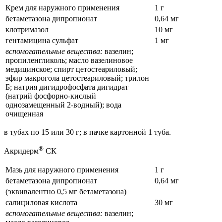
Крем для наружного применения
1 г
бетаметазона дипропионат
0,64 мг
клотримазол
10 мг
гентамицина сульфат
1 мг
вспомогательные вещества:
вазелин;
пропиленгликоль; масло вазелиновое
медицинское; спирт цетостеариловый;
эфир макрогола цетостеариловый; трилон
Б; натрия дигидрофосфата дигидрат
(натрий фосфорно-кислый
однозамещенный 2-водный); вода
очищенная
в тубах по 15 или 30 г; в пачке картонной 1 туба.
®
Акридерм
СК
Мазь для наружного применения
1 г
бетаметазона дипропионат
0,64 мг
(эквивалентно 0,5 мг бетаметазона)
салициловая кислота
30 мг
вспомогательные вещества:
вазелин;