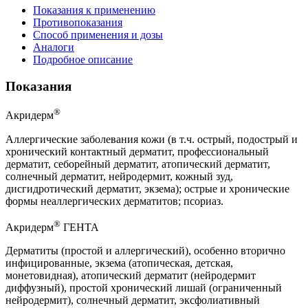
Показания к применению
Противопоказания
Способ применения и дозы
Аналоги
Подробное описание
Показания
®
Акридерм
Аллергические заболевания кожи (в т.ч. острый, подострый и
хронический контактный дерматит, профессиональный
дерматит, себорейный дерматит, атопический дерматит,
солнечный дерматит, нейродермит, кожный зуд,
дисгидротический дерматит, экзема); острые и хронические
формы неаллергических дерматитов; псориаз.
®
Акридерм
ГЕНТА
Дерматиты (простой и аллергический), особенно вторично
инфицированные, экзема (атопическая, детская,
монетовидная), атопический дерматит (нейродермит
диффузный), простой хронический лишай (ограниченный
нейродермит), солнечный дерматит, эксфолиативный