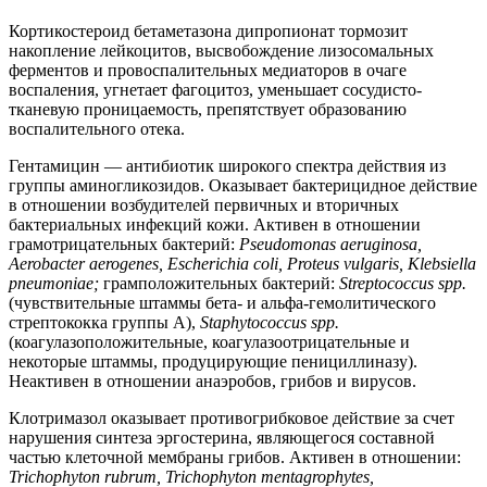
Кортикостероид бетаметазона дипропионат тормозит
накопление лейкоцитов, высвобождение лизосомальных
ферментов и провоспалительных медиаторов в очаге
воспаления, угнетает фагоцитоз, уменьшает сосудисто-
тканевую проницаемость, препятствует образованию
воспалительного отека.
Гентамицин — антибиотик широкого спектра действия из
группы аминогликозидов. Оказывает бактерицидное действие
в отношении возбудителей первичных и вторичных
бактериальных инфекций кожи. Активен в отношении
грамотрицательных бактерий:
Pseudomonas aeruginosa,
Aerobacter aerogenes, Escherichia coli, Proteus vulgaris, Klebsiella
pneumoniae;
грамположительных бактерий:
Streptococcus spp.
(чувствительные штаммы бета- и альфа-гемолитического
стрептококка группы A),
Staphytococcus spp.
(коагулазоположительные, коагулазоотрицательные и
некоторые штаммы, продуцирующие пенициллиназу).
Неактивен в отношении анаэробов, грибов и вирусов.
Клотримазол оказывает противогрибковое действие за счет
нарушения синтеза эргостерина, являющегося составной
частью клеточной мембраны грибов. Активен в отношении:
Trichophyton rubrum, Trichophyton mentagrophytes,