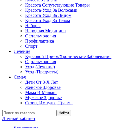
Красота Сопутствующие Товары
Красота-Уход За Волосами
Красота-Уход За Лицом
Красота-Уход За Телом
Наборы
Народная Медицина
Офтальмология
Профилактика
Спорт
Лечение
Курсовой Прием/Хронические Заболевания
Офтальмология
Уход (Лечение)
Уход (Предметы)
Семья
Дети От 3-Х Лет
Женское Здоровье
Мама И Малыш
Мужское Здоровье
Сезон, Импульс, Травма
Найти
Личный кабинет