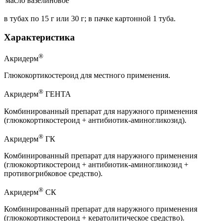
масло вазелиновое
в тубах по 15 г или 30 г; в пачке картонной 1 туба.
Характеристика
®
Акридерм
Глюкокортикостероид для местного применения.
®
Акридерм
ГЕНТА
Комбинированный препарат для наружного применения
(глюкокортикостероид + антибиотик-аминогликозид).
®
Акридерм
ГК
Комбинированный препарат для наружного применения
(глюкокортикостероид + антибиотик-аминогликозид +
противогрибковое средство).
®
Акридерм
СК
Комбинированный препарат для наружного применения
(глюкокортикостероид + кератолитическое средство).