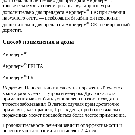
до 1 года; дополнительно для препарата Акридерм
:
трофические язвы голени, розацеа, вульгарные угри;
®
дополнительно для препарата Акридерм
ГК: при лечении
наружного отита — перфорация барабанной перепонки;
®
дополнительно для препарата Акридерм
СК: периоральный
дерматит.
Способ применения и дозы
®
Акридерм
®
Акридерм
ГЕНТА
®
Акридерм
ГК
Наружно
. Наносят тонким слоем на пораженный участок
кожи 2 раза в день — утром и вечером. Другая частота
применения может быть установлена врачом, исходя из
тяжести заболевания. В легких случаях крем достаточно
применять, как правило, 1 раз в день; при более тяжелых
поражениях может понадобиться более частое применение.
Продолжительность лечения зависит от эффективности и
переносимости терапии и составляет 2–4 нед.