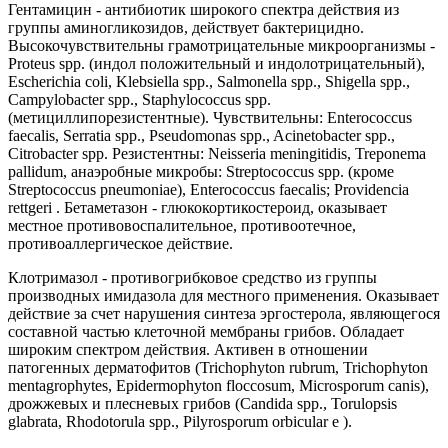
Гентамицин - антибиотик широкого спектра действия из
группы аминогликозидов, действует бактерицидно.
Высокочувствительны грамотрицательные микроорганизмы -
Proteus spp. (индол положительный и индолотрицательный),
Escherichia coli, Klebsiella spp., Salmonella spp., Shigella spp.,
Campylobacter spp., Staphylococcus spp.
(метициллипорезистентные). Чувствительны: Enterococcus
faecalis, Sеrratia spp., Pseudomonas spp., Acinetobacter spp.,
Citrobacter spp. Резистентны: Neisseria meningitidis, Treponema
pallidum, анаэробные микробы: Streptococcus spp. (кроме
Streptococcus pneumoniae), Enterococcus faecalis; Providencia
rettgeri . Бетаметазон - глюкокортикостероид, оказывает
местное противовоспалительное, противоотечное,
противоаллергическое действие.
Клотримазол - противогрибковое средство из группы
производных имидазола для местного применения. Оказывает
действие за счет нарушения синтеза эргостерола, являющегося
составной частью клеточной мембраны грибов. Обладает
широким спектром действия. Активен в отношении
патогенных дерматофитов (Trichophyton rubrum, Trichophyton
mentagrophytes, Epidermophyton floccosum, Microsporum canis),
дрожжевых и плесневых грибов (Candida spp., Torulopsis
glabrata, Rhodotorula spp., Pilyrosporum orbicular e ).