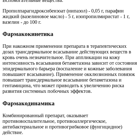
Вспомогательные вещества:
Пропилпарагидроксибензоат (нипазол) - 0,05 г, парафин
жидкий (вазелиновое масло) - 5 г, изопропилмиристат - 1 г,
вазелин - до 100 г.
Фармакокинетика
При накожном применении препарата в терапевтических
дозах трансдермальное всасывание действующих веществ в
кровь очень незначительное. При аппликации на кожу
интенсивность всасывания бетаметазона зависит от состояния
эпидермального барьера (воспаление и кожные заболевания
повышают всасывание). Применение окклюзионных повязок
повышает трансдермальное всасывание бетаметазона и
гентамицина, что может приводить к увеличению риска
развития системных побочных эффектов.
Фармакодинамика
Комбинированный препарат, оказывает
противовоспалительное, противоаллергическое,
антибактериальное и противогрибковое (фунгицидное)
действие.