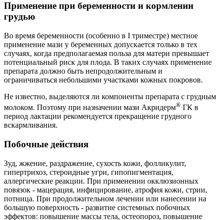
Применение при беременности и кормлении
грудью
Во время беременности (особенно в I триместре) местное
применение мази у беременных допускается только в тех
случаях, когда предполагаемая польза для матери превышает
потенциальный риск для плода. В таких случаях применение
препарата должно быть непродолжительным и
ограничиваться небольшими участками кожных покровов.
Не известно, выделяются ли компоненты препарата с грудным
®
молоком. Поэтому при назначении мази Акридерм
ГК в
период лактации рекомендуется прекращение грудного
вскармливания.
Побочные действия
Зуд, жжение, раздражение, сухость кожи, фолликулит,
гипертрихоз, стероидные угри, гипопигментация,
аллергические реакции. При применении окклюзионных
повязок - мацерация, инфицирование, атрофия кожи, стрии,
потница. При продолжительном лечении или нанесении на
большую поверхность - развитие системных побочных
эффектов: повышение массы тела, остеопороз, повышение