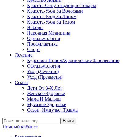
Красота Сопутствующие Товары
Красота-Уход За Волосами
Красота-Уход За Лицом
Красота-Уход За Телом
Наборы
Народная Медицина
Офтальмология
Профилактика
Спорт
Лечение
Курсовой Прием/Хронические Заболевания
Офтальмология
Уход (Лечение)
Уход (Предметы)
Семья
Дети От 3-Х Лет
Женское Здоровье
Мама И Малыш
Мужское Здоровье
Сезон, Импульс, Травма
Найти
Личный кабинет