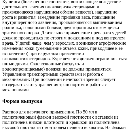
Кушинга (болезненное состояние, возникающее вследствие
длительного лечения глюкокортикостероидами и
проявляющееся нарушением обмена веществ), нарушение
роста и развития, замедление прибавки веса, повышение
внутричерепного давления, проявляющегося выпячиванием
родничка, головными болями, двусторонним отеком диска
зрительного нерва. Длительное применение препарата у детей
должно проводиться по строгим показаниям и под контролем
врача. У детей чаще, чем у взрослых, возникают атрофические
изменения кожи (уменьшение объёма кожи, приводящее к её
истончению) при наружном применении
глюкокортикостероидов. Курс лечения должен ограничиваться
пятью днями. Окклюзионные (воздухо- и
водонепроницаемые) повязки не должны применяться.
Управление транспортными средствами и работа с
механизмами: При появлении нечеткости зрения следует
воздержаться от управления транспортом и работы с
механизмами
Форма выпуска
Раствор для наружного применения. По 50 мл в
полиэтиленовый флакон высокой плотности с вставкой из
полиэтилена низкой плотности и крышкой из полиэтилена
высокой плотности с контролем первого вскрытия. На флакон