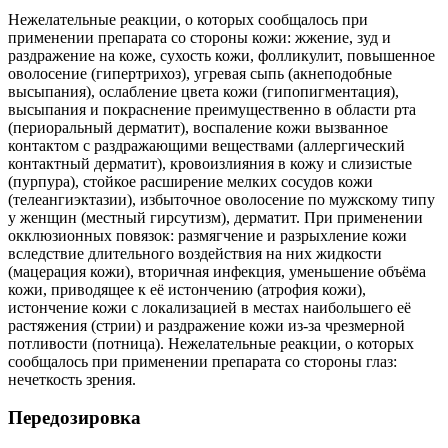
Нежелательные реакции, о которых сообщалось при
применении препарата со стороны кожи: жжение, зуд и
раздражение на коже, сухость кожи, фолликулит, повышенное
оволосение (гипертрихоз), угревая сыпь (акнеподобные
высыпания), ослабление цвета кожи (гипопигментация),
высыпания и покраснение преимущественно в области рта
(периоральный дерматит), воспаление кожи вызванное
контактом с раздражающими веществами (аллергический
контактный дерматит), кровоизлияния в кожу и слизистые
(пурпура), стойкое расширение мелких сосудов кожи
(телеангиэктазии), избыточное оволосение по мужскому типу
у женщин (местный гирсутизм), дерматит. При применении
окклюзионных повязок: размягчение и разрыхление кожи
вследствие длительного воздействия на них жидкости
(мацерация кожи), вторичная инфекция, уменьшение объёма
кожи, приводящее к её истончению (атрофия кожи),
истончение кожи с локализацией в местах наибольшего её
растяжения (стрии) и раздражение кожи из-за чрезмерной
потливости (потница). Нежелательные реакции, о которых
сообщалось при применении препарата со стороны глаз:
нечеткость зрения.
Передозировка