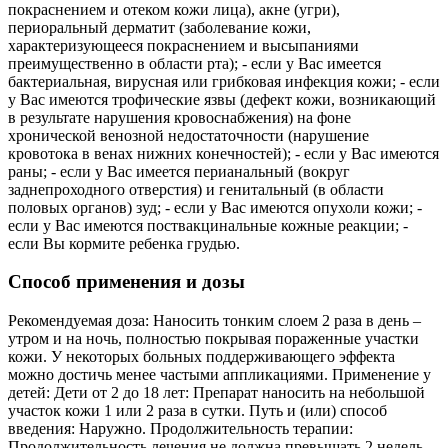
покраснением и отеком кожи лица), акне (угри),
периоральный дерматит (заболевание кожи,
характеризующееся покраснением и высыпаниями
преимущественно в области рта); - если у Вас имеется
бактериальная, вирусная или грибковая инфекция кожи; - если
у Вас имеются трофические язвы (дефект кожи, возникающий
в результате нарушения кровоснабжения) на фоне
хронической венозной недостаточности (нарушение
кровотока в венах нижних конечностей); - если у Вас имеются
раны; - если у Вас имеется перианальный (вокруг
заднепроходного отверстия) и генитальный (в области
половых органов) зуд; - если у Вас имеются опухоли кожи; -
если у Вас имеются поствакцинальные кожные реакции; -
если Вы кормите ребенка грудью.
Способ применения и дозы
Рекомендуемая доза: Наносить тонким слоем 2 раза в день –
утром и на ночь, полностью покрывая пораженные участки
кожи. У некоторых больных поддерживающего эффекта
можно достичь менее частыми аппликациями. Применение у
детей: Дети от 2 до 18 лет: Препарат наносить на небольшой
участок кожи 1 или 2 раза в сутки. Путь и (или) способ
введения: Наружно. Продолжительность терапии:
Продолжительность лечения не должна превышать 2 недель,