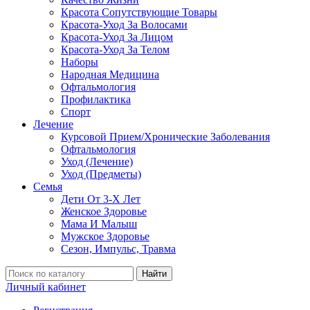
Красота Сопутствующие Товары
Красота-Уход За Волосами
Красота-Уход За Лицом
Красота-Уход За Телом
Наборы
Народная Медицина
Офтальмология
Профилактика
Спорт
Лечение
Курсовой Прием/Хронические Заболевания
Офтальмология
Уход (Лечение)
Уход (Предметы)
Семья
Дети От 3-Х Лет
Женское Здоровье
Мама И Малыш
Мужское Здоровье
Сезон, Импульс, Травма
Найти
Личный кабинет