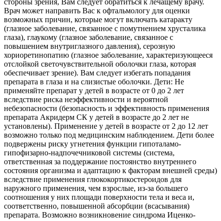
стороны зрения, Вам следует обратиться к лечащему врачу.
Врач может направить Вас к офтальмологу для оценки
возможных причин, которые могут включать катаракту
(глазное заболевание, связанное с помутнением хрусталика
глаза), глаукому (глазное заболевание, связанное с
повышением внутриглазного давления), серозную
хориоретинопатию (глазное заболевание, характеризующееся
отслойкой светочувствительной оболочки глаза, которая
обеспечивает зрение). Вам следует избегать попадания
препарата в глаза и на слизистые оболочки. Дети: Не
применяйте препарат у детей в возрасте от 0 до 2 лет
вследствие риска неэффективности и вероятной
небезопасности (безопасность и эффективность применения
препарата Акридерм СК у детей в возрасте до 2 лет не
установлены). Применение у детей в возрасте от 2 до 12 лет
возможно только под медицинским наблюдением. Дети более
подвержены риску угнетения функции гипоталамо-
гипофизарно-надпочечниковой системы (система,
ответственная за поддержание постоянство внутреннего
состояния организма и адаптацию к факторам внешней среды)
вследствие применения глюкокортикостероидов для
наружного применения, чем взрослые, из-за большего
соотношения у них площади поверхности тела и веса и,
соответственно, повышенной абсорбции (всасывания)
препарата. Возможно возникновение синдрома Иценко-