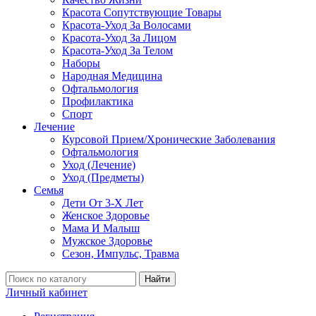
Красота Сопутствующие Товары
Красота-Уход За Волосами
Красота-Уход За Лицом
Красота-Уход За Телом
Наборы
Народная Медицина
Офтальмология
Профилактика
Спорт
Лечение
Курсовой Прием/Хронические Заболевания
Офтальмология
Уход (Лечение)
Уход (Предметы)
Семья
Дети От 3-Х Лет
Женское Здоровье
Мама И Малыш
Мужское Здоровье
Сезон, Импульс, Травма
Найти
Личный кабинет