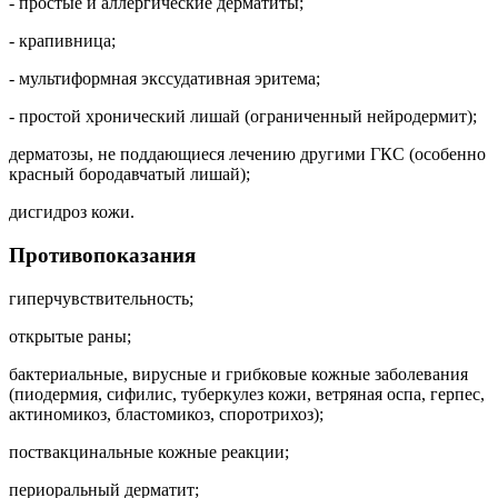
- простые и аллергические дерматиты;
- крапивница;
- мультиформная экссудативная эритема;
- простой хронический лишай (ограниченный нейродермит);
дерматозы, не поддающиеся лечению другими ГКС (особенно
красный бородавчатый лишай);
дисгидроз кожи.
Противопоказания
гиперчувствительность;
открытые раны;
бактериальные, вирусные и грибковые кожные заболевания
(пиодермия, сифилис, туберкулез кожи, ветряная оспа, герпес,
актиномикоз, бластомикоз, споротрихоз);
поствакцинальные кожные реакции;
периоральный дерматит;