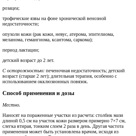
розацеа;
трофические язвы на фоне хронической венозной
недостаточности;
опухоли кожи (рак кожи, невус, атерома, эпителиома,
меланома, гемангиома, ксантома, саркома);
период лактации;
детский возраст до 2 лет.
С осторожностью:
печеночная недостаточность; детский
возраст (старше 2 лет); длительная терапия, особенно с
использованием окклюзионных повязок.
Способ применения и дозы
Местно.
Наносят на пораженные участки из расчета: столбик мази
длиной 0,5 см на участок кожи размером примерно 7×7 см,
слегка втирая, тонким слоем 2 раза в день. Другая частота
применения может быть установлена врачом, исходя из