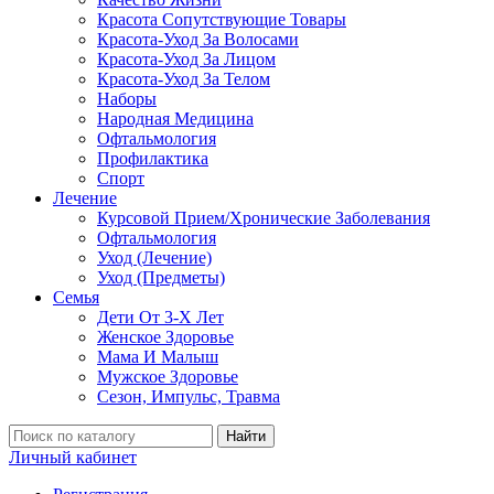
Красота Сопутствующие Товары
Красота-Уход За Волосами
Красота-Уход За Лицом
Красота-Уход За Телом
Наборы
Народная Медицина
Офтальмология
Профилактика
Спорт
Лечение
Курсовой Прием/Хронические Заболевания
Офтальмология
Уход (Лечение)
Уход (Предметы)
Семья
Дети От 3-Х Лет
Женское Здоровье
Мама И Малыш
Мужское Здоровье
Сезон, Импульс, Травма
Найти
Личный кабинет