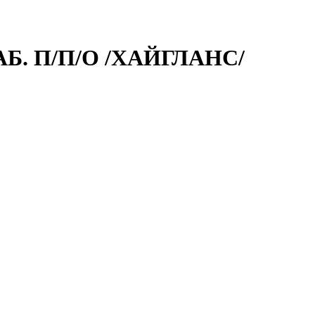
Б. П/П/О /ХАЙГЛАНС/