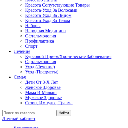
Красота Сопутствующие Товары
Красота-Уход За Волосами
Красота-Уход За Лицом
Красота-Уход За Телом
Наборы
Народная Медицина
Офтальмология
Профилактика
Спорт
Лечение
Курсовой Прием/Хронические Заболевания
Офтальмология
Уход (Лечение)
Уход (Предметы)
Семья
Дети От 3-Х Лет
Женское Здоровье
Мама И Малыш
Мужское Здоровье
Сезон, Импульс, Травма
Найти
Личный кабинет