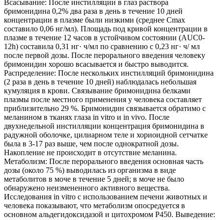
Всасывание: После инстилляции в глаз раствора
бримонидина 0,2% два раза в день в течение 10 дней
концентрации в плазме были низкими (среднее Cmax
составило 0,06 нг/мл). Площадь под кривой концентрации в
плазме в течение 12 часов в устойчивом состоянии (AUC0-
12h) составила 0,31 нг· ч/мл по сравнению с 0,23 нг· ч/ мл
после первой дозы. После перорального введения человеку
бримонидин хорошо всасывается и быстро выводится.
Распределение: После нескольких инстилляций бримонидина
(2 раза в день в течение 10 дней) наблюдалась небольшая
кумуляция в крови. Связывание бримонидина белками
плазмы после местного применения у человека составляет
приблизительно 29 %. Бримонидин связывается обратимо с
меланином в тканях глаза in vitro и in vivo. После
двухнедельной инстилляции концентрация бримонидина в
радужной оболочке, цилиарном теле и хориоидной сетчатке
была в 3-17 раз выше, чем после однократной дозы.
Накопление не происходит в отсутствие меланина.
Метаболизм: После перорального введения основная часть
дозы (около 75 %) выводилась из организма в виде
метаболитов в моче в течение 5 дней; в моче не было
обнаружено неизмененного активного вещества.
Исследования in vitro с использованием печени животных и
человека показывают, что метаболизм опосредуется в
основном альдегидоксидазой и цитохромом P450. Выведение: