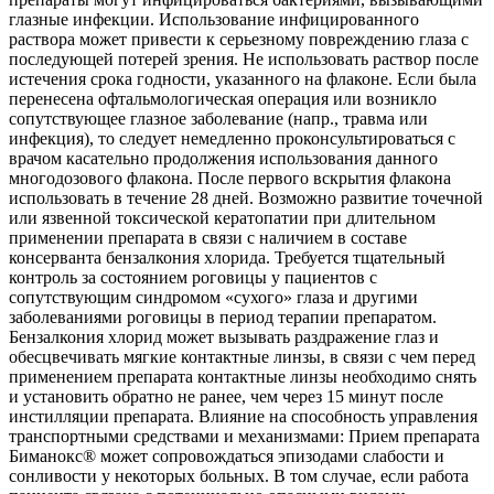
глазные инфекции. Использование инфицированного
раствора может привести к серьезному повреждению глаза с
последующей потерей зрения. Не использовать раствор после
истечения срока годности, указанного на флаконе. Если была
перенесена офтальмологическая операция или возникло
сопутствующее глазное заболевание (напр., травма или
инфекция), то следует немедленно проконсультироваться с
врачом касательно продолжения использования данного
многодозового флакона. После первого вскрытия флакона
использовать в течение 28 дней. Возможно развитие точечной
или язвенной токсической кератопатии при длительном
применении препарата в связи с наличием в составе
консерванта бензалкония хлорида. Требуется тщательный
контроль за состоянием роговицы у пациентов с
сопутствующим синдромом «сухого» глаза и другими
заболеваниями роговицы в период терапии препаратом.
Бензалкония хлорид может вызывать раздражение глаз и
обесцвечивать мягкие контактные линзы, в связи с чем перед
применением препарата контактные линзы необходимо снять
и установить обратно не ранее, чем через 15 минут после
инстилляции препарата. Влияние на способность управления
транспортными средствами и механизмами: Прием препарата
Биманокс® может сопровождаться эпизодами слабости и
сонливости у некоторых больных. В том случае, если работа