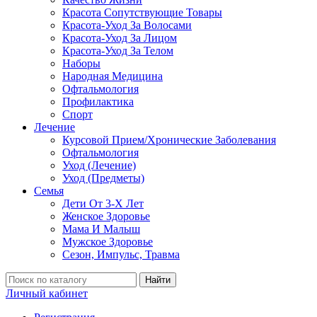
Красота Сопутствующие Товары
Красота-Уход За Волосами
Красота-Уход За Лицом
Красота-Уход За Телом
Наборы
Народная Медицина
Офтальмология
Профилактика
Спорт
Лечение
Курсовой Прием/Хронические Заболевания
Офтальмология
Уход (Лечение)
Уход (Предметы)
Семья
Дети От 3-Х Лет
Женское Здоровье
Мама И Малыш
Мужское Здоровье
Сезон, Импульс, Травма
Найти
Личный кабинет