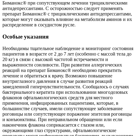
Биманокс® при сопутствующем лечении трициклическими
антидепрессантами. С осторожностью следует применять
препарат Биманокс® с трициклическими антидепрессантами,
которые могут оказывать влияние на метаболизм аминов и их
распределение в сосудистом русле.
Особые указания
Необходимы тщательное наблюдение и мониторинг состояния
пациентов в возрасте от 2 до 7 лет (особенно с массой тела до
20 кг) в связи с высокой частотой встречаемости и
выраженности сонливости. При развитии аллергических
реакций на препарат Биманокс® необходимо прекратить
лечение и обратиться к врачу. Возможно повышение
внутриглазного давления в случае развития реакций
замедленной гиперчувствительности. Сообщалось о случаях
бактериального кератита при использовании многодозовых
флаконов офтальмологических средств для местного
применения, инфицированных пациентами, которые, в
большинстве случаев, имели сопутствующее заболевание
роговицы или сопутствующее поражение эпителия роговицы
и конъюнктивы. При неправильном обращении или если
наконечник флакона соприкасается с глазом или,
окружающими глаз структурами, офтальмологические
препараты могут инфицироваться бактериями, вызывающими