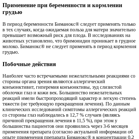
Применение при беременности и кормлении
грудью
В период беременности Биманокс® следует применять только
в тех случаях, когда ожидаемая польза для матери значительно
превышает возможный риск для плода. В исследованиях на
животных установлено, что бримонидин проникает в грудное
молоко. Биманокс® не следует применять в период кормления
грудью.
Побочные действия
Наиболее часто встречаемыми нежелательными реакциями со
стороны органа зрения являются аллергический
конъюнктивит, гиперемия конъюнктивы, зуд слизистой
оболочки глаз и кожи век. Большинство нежелательных
реакций имели быстропроходящий характер и легкую степень
тяжести (не требующую прекращения лечения). По данным
клинических исследований симптомы аллергических реакций
со стороны глаз наблюдались в 12,7 % случаев (являясь
причиной прекращения лечения в 11,5 %), при этом у
большинства пациентов они проявились через 3-6 месяцев
применения препарата (согласно актуальной информации об
опыте применения препарата Биманокс® в концентрации 0,2