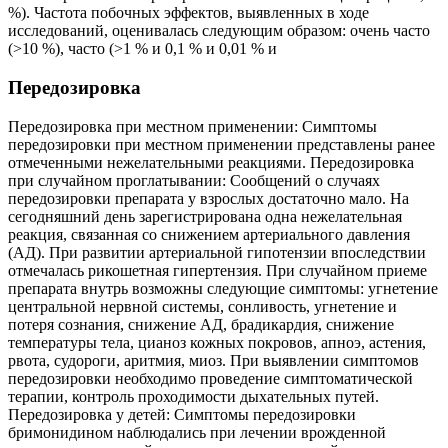
%). Частота побочных эффектов, выявленных в ходе
исследований, оценивалась следующим образом: очень часто
(>10 %), часто (>1 % и 0,1 % и 0,01 % и
Передозировка
Передозировка при местном применении: Симптомы
передозировки при местном применении представлены ранее
отмеченными нежелательными реакциями. Передозировка
при случайном проглатывании: Сообщений о случаях
передозировки препарата у взрослых достаточно мало. На
сегодняшний день зарегистрирована одна нежелательная
реакция, связанная со снижением артериального давления
(АД). При развитии артериальной гипотензии впоследствии
отмечалась рикошетная гипертензия. При случайном приеме
препарата внутрь возможны следующие симптомы: угнетение
центральной нервной системы, сонливость, угнетение и
потеря сознания, снижение АД, брадикардия, снижение
температуры тела, цианоз кожных покровов, апноэ, астения,
рвота, судороги, аритмия, миоз. При выявлении симптомов
передозировки необходимо проведение симптоматической
терапии, контроль проходимости дыхательных путей.
Передозировка у детей: Симптомы передозировки
бримонидином наблюдались при лечении врожденной