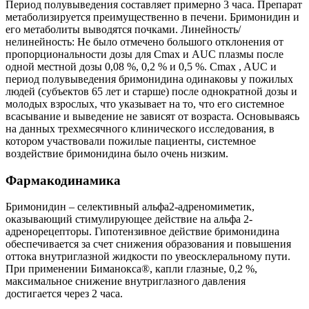
Период полувыведения составляет примерно 3 часа. Препарат
метаболизируется преимущественно в печени. Бримонидин и
его метаболиты выводятся почками. Линейность/
нелинейность: Не было отмечено большого отклонения от
пропорциональности дозы для Cmax и AUC плазмы после
одной местной дозы 0,08 %, 0,2 % и 0,5 %. Cmax , AUC и
период полувыведения бримонидина одинаковы у пожилых
людей (субъектов 65 лет и старше) после однократной дозы и
молодых взрослых, что указывает на то, что его системное
всасывание и выведение не зависят от возраста. Основываясь
на данных трехмесячного клинического исследования, в
котором участвовали пожилые пациенты, системное
воздействие бримонидина было очень низким.
Фармакодинамика
Бримонидин – селективный альфа2-адреномиметик,
оказывающий стимулирующее действие на альфа 2-
адренорецепторы. Гипотензивное действие бримонидина
обеспечивается за счет снижения образования и повышения
оттока внутриглазной жидкости по увеосклеральному пути.
При применении Биманокса®, капли глазные, 0,2 %,
максимальное снижение внутриглазного давления
достигается через 2 часа.