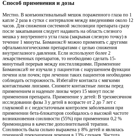
Способ применения и дозы
Местно. В конъюнктивальный мешок пораженного глаза по 1
капле 2 раза в сутки с интервалом между введениями около 12
часов. Для снижения системной экспозиции препарата сразу
после закапывания следует надавить на область слезного
мешка у внутреннего угла глаза (закрывая слезную точку) в
течение 1 минуты. Биманокс® можно применять с другими
офтальмологическими препаратами с целью снижения
внутриглазного давления. Если используют более 2
лекарственных препаратов, то необходимо сделать 15-
минутный перерыв между инстилляциями. Применение
Биманокса® не изучали у пациентов с нарушением функции
печени или почек; при лечении таких пациентов необходимо
соблюдать осторожность. Избегайте контакта с мягкими
контактными линзами. Снимите контактные линзы перед
применением и наденьте линзы через 15 минут после
применения препарата. Применение у детей: В трехмесячном
исследовании фазы 3 у детей в возрасте от 2 до 7 лет с
глаукомой и с недостаточным контролем заболевания при
применении бета-блокаторов сообщалось о высокой частоте
возникновения сонливости (55%) при применении 0,2 %
бримонидина в качестве дополнительной терапии.
Сонливость была сильно выражена у 8% детей и являлась
причиной прекращения лечения в 13% случаев. Частота