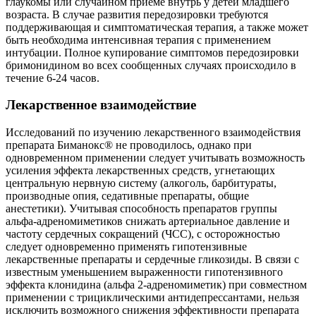
глаукомы или случайном приеме внутрь у детей младшего
возраста. В случае развития передозировки требуются
поддерживающая и симптоматическая терапия, а также может
быть необходима интенсивная терапия с применением
интубации. Полное купирование симптомов передозировки
бримонидином во всех сообщенных случаях происходило в
течение 6-24 часов.
Лекарственное взаимодействие
Исследований по изучению лекарственного взаимодействия
препарата Биманокс® не проводилось, однако при
одновременном применении следует учитывать возможность
усиления эффекта лекарственных средств, угнетающих
центральную нервную систему (алкоголь, барбитураты,
производные опия, седативные препараты, общие
анестетики). Учитывая способность препаратов группы
альфа-адреномиметиков снижать артериальное давление и
частоту сердечных сокращений (ЧСС), с осторожностью
следует одновременно применять гипотензивные
лекарственные препараты и сердечные гликозиды. В связи с
известным уменьшением выраженности гипотензивного
эффекта клонидина (альфа 2-адреномиметик) при совместном
применении с трициклическими антидепрессантами, нельзя
исключить возможного снижения эффективности препарата