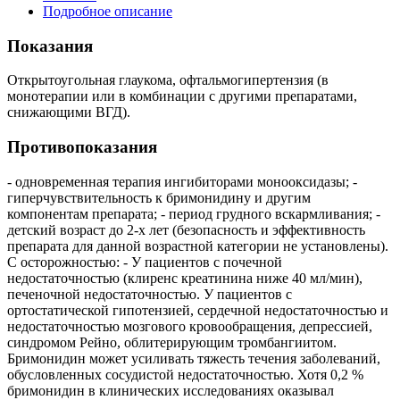
Подробное описание
Показания
Открытоугольная глаукома, офтальмогипертензия (в
монотерапии или в комбинации с другими препаратами,
снижающими ВГД).
Противопоказания
- одновременная терапия ингибиторами монооксидазы; -
гиперчувствительность к бримонидину и другим
компонентам препарата; - период грудного вскармливания; -
детский возраст до 2-х лет (безопасность и эффективность
препарата для данной возрастной категории не установлены).
С осторожностью: - У пациентов с почечной
недостаточностью (клиренс креатинина ниже 40 мл/мин),
печеночной недостаточностью. У пациентов с
ортостатической гипотензией, сердечной недостаточностью и
недостаточностью мозгового кровообращения, депрессией,
синдромом Рейно, облитерирующим тромбангиитом.
Бримонидин может усиливать тяжесть течения заболеваний,
обусловленных сосудистой недостаточностью. Хотя 0,2 %
бримонидин в клинических исследованиях оказывал