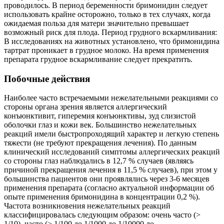
проводилось. В период беременности бримонидин следует
использовать крайне осторожно, только в тех случаях, когда
ожидаемая польза для матери значительно превышает
возможный риск для плода. Период грудного вскармливания:
В исследованиях на животных установлено, что бримонидина
тартрат проникает в грудное молоко. На время применения
препарата грудное вскармливание следует прекратить.
Побочные действия
Наиболее часто встречаемыми нежелательными реакциями со
стороны органа зрения является аллергический
конъюнктивит, гиперемия конъюнктивы, зуд слизистой
оболочки глаз и кожи век. Большинство нежелательных
реакций имели быстропроходящий характер и легкую степень
тяжести (не требуют прекращения лечения). По данным
клинический исследований симптомы аллергических реакций
со стороны глаз наблюдались в 12,7 % случаев (являясь
причиной прекращения лечения в 11,5 % случаев), при этом у
большинства пациентов они проявлялись через 3-6 месяцев
применения препарата (согласно актуальной информации об
опыте применения бримонидина в концентрации 0,2 %).
Частота возникновения нежелательных реакций
классифицировалась следующим образом: очень часто (>
1/10), часто (> 1/100 до 1/1000 до 1/10000 до