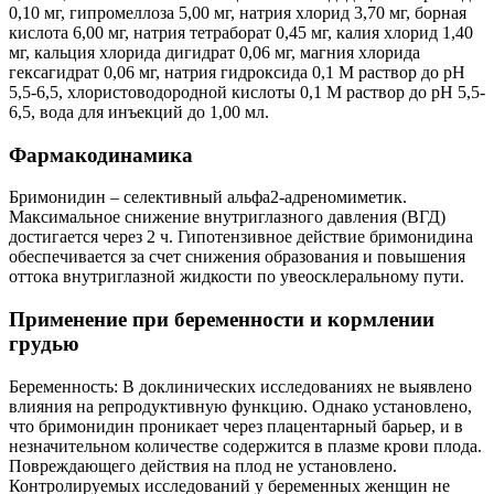
0,10 мг, гипромеллоза 5,00 мг, натрия хлорид 3,70 мг, борная
кислота 6,00 мг, натрия тетраборат 0,45 мг, калия хлорид 1,40
мг, кальция хлорида дигидрат 0,06 мг, магния хлорида
гексагидрат 0,06 мг, натрия гидроксида 0,1 М раствор до pH
5,5-6,5, хлористоводородной кислоты 0,1 М раствор до pH 5,5-
6,5, вода для инъекций до 1,00 мл.
Фармакодинамика
Бримонидин – селективный альфа2-адреномиметик.
Максимальное снижение внутриглазного давления (ВГД)
достигается через 2 ч. Гипотензивное действие бримонидина
обеспечивается за счет снижения образования и повышения
оттока внутриглазной жидкости по увеосклеральному пути.
Применение при беременности и кормлении
грудью
Беременность: В доклинических исследованиях не выявлено
влияния на репродуктивную функцию. Однако установлено,
что бримонидин проникает через плацентарный барьер, и в
незначительном количестве содержится в плазме крови плода.
Повреждающего действия на плод не установлено.
Контролируемых исследований у беременных женщин не