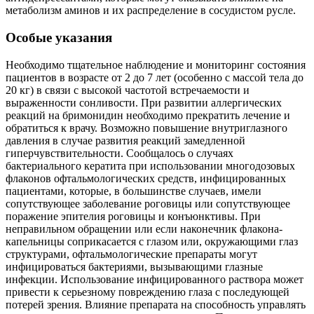
метаболизм аминов и их распределение в сосудистом русле.
Особые указания
Необходимо тщательное наблюдение и мониторинг состояния
пациентов в возрасте от 2 до 7 лет (особенно с массой тела до
20 кг) в связи с высокой частотой встречаемости и
выраженности сонливости. При развитии аллергических
реакций на бримонидин необходимо прекратить лечение и
обратиться к врачу. Возможно повышение внутриглазного
давления в случае развития реакций замедленной
гиперчувствительности. Сообщалось о случаях
бактериального кератита при использовании многодозовых
флаконов офтальмологических средств, инфицированных
пациентами, которые, в большинстве случаев, имели
сопутствующее заболевание роговицы или сопутствующее
поражение эпителия роговицы и конъюнктивы. При
неправильном обращении или если наконечник флакона-
капельницы соприкасается с глазом или, окружающими глаз
структурами, офтальмологические препараты могут
инфицироваться бактериями, вызывающими глазные
инфекции. Использование инфицированного раствора может
привести к серьезному повреждению глаза с последующей
потерей зрения. Влияние препарата на способность управлять