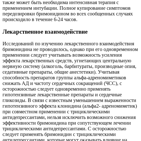
также может быть необходима интенсивная терапия с
применением интубации. Полное купирование симптомов
передозировки бримонидином во всех сообщенных случаях
происходило в течение 6-24 часов.
Лекарственное взаимодействие
Исследований по изучению лекарственного взаимодействия
бримонидина не проводилось, однако при его одновременном
применении следует учитывать возможность усиления
эффекта лекарственных средств, угнетающих центральную
нервную систему (алкоголь, барбитураты, производные опия,
седативные препараты, общие анестетики). Учитывая
способность препаратов группы альфа-адреномиметиков
снижать АД и частоту сердечных сокращений (ЧСС), с
осторожностью следует одновременно применять
гипотензивные лекарственные препараты и сердечные
гликозиды. В связи с известным уменьшением выраженности
гипотензивного эффекта клонидина (альфа2- адреномиметик)
при совместном применении с трициклическими
антидепрессантами, нельзя исключить возможного снижения
эффективности бримонидина при сопутствующем лечении
трициклическими антидепрессантами. С осторожностью
следует применять бримонидин с трициклическими
антидепрессантами, которые могут оказывать влияние на