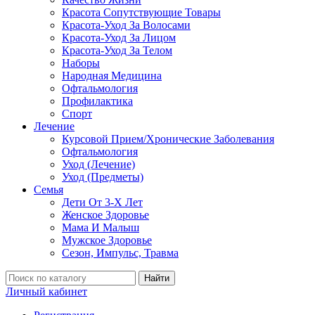
Красота Сопутствующие Товары
Красота-Уход За Волосами
Красота-Уход За Лицом
Красота-Уход За Телом
Наборы
Народная Медицина
Офтальмология
Профилактика
Спорт
Лечение
Курсовой Прием/Хронические Заболевания
Офтальмология
Уход (Лечение)
Уход (Предметы)
Семья
Дети От 3-Х Лет
Женское Здоровье
Мама И Малыш
Мужское Здоровье
Сезон, Импульс, Травма
Найти
Личный кабинет