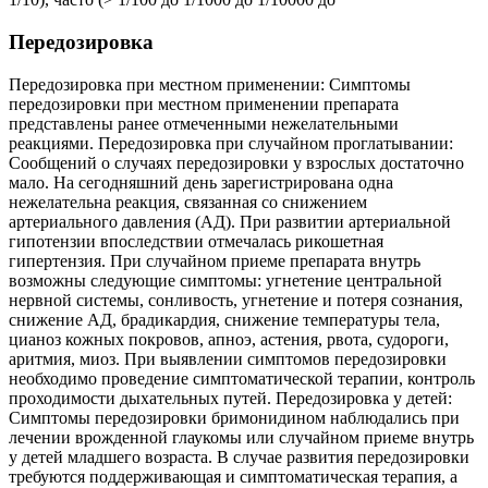
Передозировка
Передозировка при местном применении: Симптомы
передозировки при местном применении препарата
представлены ранее отмеченными нежелательными
реакциями. Передозировка при случайном проглатывании:
Сообщений о случаях передозировки у взрослых достаточно
мало. На сегодняшний день зарегистрирована одна
нежелательна реакция, связанная со снижением
артериального давления (АД). При развитии артериальной
гипотензии впоследствии отмечалась рикошетная
гипертензия. При случайном приеме препарата внутрь
возможны следующие симптомы: угнетение центральной
нервной системы, сонливость, угнетение и потеря сознания,
снижение АД, брадикардия, снижение температуры тела,
цианоз кожных покровов, апноэ, астения, рвота, судороги,
аритмия, миоз. При выявлении симптомов передозировки
необходимо проведение симптоматической терапии, контроль
проходимости дыхательных путей. Передозировка у детей:
Симптомы передозировки бримонидином наблюдались при
лечении врожденной глаукомы или случайном приеме внутрь
у детей младшего возраста. В случае развития передозировки
требуются поддерживающая и симптоматическая терапия, а