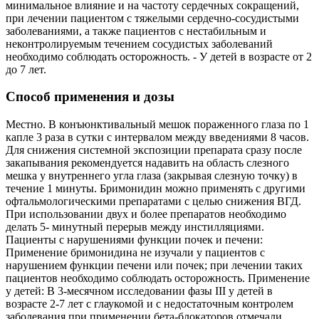
минимальное влияние и на частоту сердечных сокращений,
при лечении пациентом с тяжелыми сердечно-сосудистыми
заболеваниями, а также пациентов с нестабильным и
неконтролируемым течением сосудистых заболеваний
необходимо соблюдать осторожность. - У детей в возрасте от 2
до 7 лет.
Способ применения и дозы
Местно. В конъюнктивальный мешок пораженного глаза по 1
капле 3 раза в сутки с интервалом между введениями 8 часов.
Для снижения системной экспозиции препарата сразу после
закапывания рекомендуется надавить на область слезного
мешка у внутреннего угла глаза (закрывая слезную точку) в
течение 1 минуты. Бримонидин можно применять с другими
офтальмологическими препаратами с целью снижения ВГД.
При использовании двух и более препаратов необходимо
делать 5- минутный перерыв между инстилляциями.
Пациенты с нарушениями функции почек и печени:
Применение бримонидина не изучали у пациентов с
нарушением функции печени или почек; при лечении таких
пациентов необходимо соблюдать осторожность. Применение
у детей: В 3-месячном исследовании фазы III у детей в
возрасте 2-7 лет с глаукомой и с недостаточным контролем
заболевания при применении бета-блокаторов отмечали