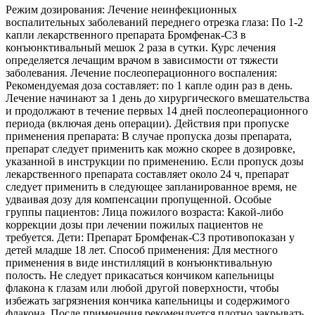
Режим дозирования: Лечение неинфекционных
воспалительных заболеваний переднего отрезка глаза: По 1-2
капли лекарственного препарата Бромфенак-СЗ в
конъюнктивальный мешок 2 раза в сутки. Курс лечения
определяется лечащим врачом в зависимости от тяжести
заболевания. Лечение послеоперационного воспаления:
Рекомендуемая доза составляет: по 1 капле один раз в день.
Лечение начинают за 1 день до хирургического вмешательства
и продолжают в течение первых 14 дней послеоперационного
периода (включая день операции). Действия при пропуске
применения препарата: В случае пропуска дозы препарата,
препарат следует применить как можно скорее в дозировке,
указанной в инструкции по применению. Если пропуск дозы
лекарственного препарата составляет около 24 ч, препарат
следует применить в следующее запланированное время, не
удваивая дозу для компенсации пропущенной. Особые
группы пациентов: Лица пожилого возраста: Какой-либо
коррекции дозы при лечении пожилых пациентов не
требуется. Дети: Препарат Бромфенак-СЗ противопоказан у
детей младше 18 лет. Способ применения: Для местного
применения в виде инстилляций в конъюнктивальную
полость. Не следует прикасаться кончиком капельницы
флакона к глазам или любой другой поверхности, чтобы
избежать загрязнения кончика капельницы и содержимого
флакона. После применения рекомендуется плотно закрывать