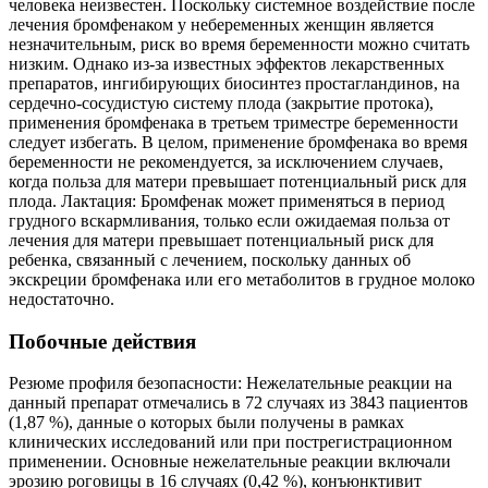
человека неизвестен. Поскольку системное воздействие после
лечения бромфенаком у небеременных женщин является
незначительным, риск во время беременности можно считать
низким. Однако из-за известных эффектов лекарственных
препаратов, ингибирующих биосинтез простагландинов, на
сердечно-сосудистую систему плода (закрытие протока),
применения бромфенака в третьем триместре беременности
следует избегать. В целом, применение бромфенака во время
беременности не рекомендуется, за исключением случаев,
когда польза для матери превышает потенциальный риск для
плода. Лактация: Бромфенак может применяться в период
грудного вскармливания, только если ожидаемая польза от
лечения для матери превышает потенциальный риск для
ребенка, связанный с лечением, поскольку данных об
экскреции бромфенака или его метаболитов в грудное молоко
недостаточно.
Побочные действия
Резюме профиля безопасности: Нежелательные реакции на
данный препарат отмечались в 72 случаях из 3843 пациентов
(1,87 %), данные о которых были получены в рамках
клинических исследований или при пострегистрационном
применении. Основные нежелательные реакции включали
эрозию роговицы в 16 случаях (0,42 %), конъюнктивит