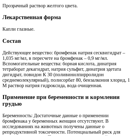
Прозрачный раствор желтого цвета.
Лекарственная форма
Капли глазные.
Состав
Действующее вещество: бромфенак натрия сесквигидрат –
1,035 мг/мл, в пересчете на бромфенак – 0,9 мг/мл.
Вспомогательные вещества: борная кислота, динатрия
тетраборат декагидрат, натрия сульфит, динатрия эдетата
дигидрат, повидон К 30 (поливинилпирролидон
среднемолекулярный), полисорбат 80, бензалкония хлорид, 1
М раствор натрия гидроксида, вода очищенная.
Применение при беременности и кормлении
грудью
Беременность: Достаточные данные о применении
бромфенака у беременных женщин отсутствуют. В
исследованиях на животных получены данные о
репродуктивной токсичности. Потенциальный риск для