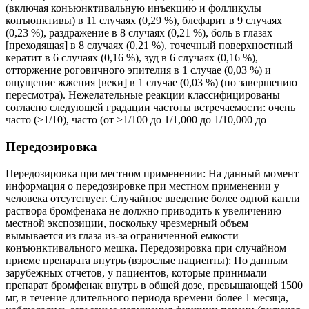
(включая конъюнктивальную инъекцию и фолликулы
конъюнктивы) в 11 случаях (0,29 %), блефарит в 9 случаях
(0,23 %), раздражение в 8 случаях (0,21 %), боль в глазах
[преходящая] в 8 случаях (0,21 %), точечный поверхностный
кератит в 6 случаях (0,16 %), зуд в 6 случаях (0,16 %),
отторжение роговичного эпителия в 1 случае (0,03 %) и
ощущение жжения [веки] в 1 случае (0,03 %) (по завершению
пересмотра). Нежелательные реакции классифицированы
согласно следующей градации частоты встречаемости: очень
часто (>1/10), часто (от >1/100 до 1/1,000 до 1/10,000 до
Передозировка
Передозировка при местном применении: На данный момент
информация о передозировке при местном применении у
человека отсутствует. Случайное введение более одной капли
раствора бромфенака не должно приводить к увеличению
местной экспозиции, поскольку чрезмерный объем
вымывается из глаза из-за ограниченной емкости
конъюнктивального мешка. Передозировка при случайном
приеме препарата внутрь (взрослые пациенты): По данным
зарубежных отчетов, у пациентов, которые принимали
препарат бромфенак внутрь в общей дозе, превышающей 1500
мг, в течение длительного периода времени более 1 месяца,