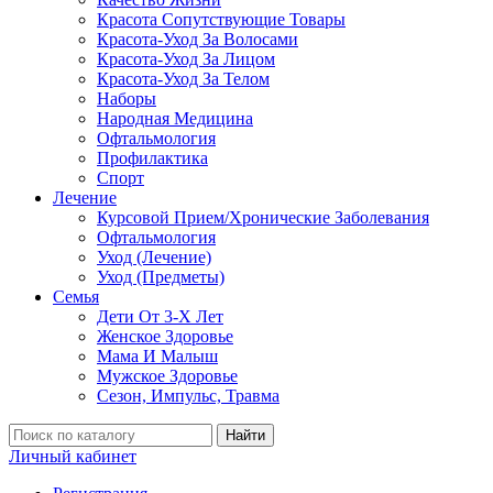
Красота Сопутствующие Товары
Красота-Уход За Волосами
Красота-Уход За Лицом
Красота-Уход За Телом
Наборы
Народная Медицина
Офтальмология
Профилактика
Спорт
Лечение
Курсовой Прием/Хронические Заболевания
Офтальмология
Уход (Лечение)
Уход (Предметы)
Семья
Дети От 3-Х Лет
Женское Здоровье
Мама И Малыш
Мужское Здоровье
Сезон, Импульс, Травма
Найти
Личный кабинет