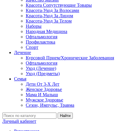
Красота Сопутствующие Товары
Красота-Уход За Волосами
Красота-Уход За Лицом
Красота-Уход За Телом
Наборы
Народная Медицина
Офтальмология
Профилактика
Спорт
Лечение
Курсовой Прием/Хронические Заболевания
Офтальмология
Уход (Лечение)
Уход (Предметы)
Семья
Дети От 3-Х Лет
Женское Здоровье
Мама И Малыш
Мужское Здоровье
Сезон, Импульс, Травма
Найти
Личный кабинет