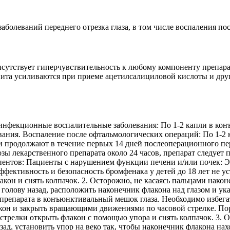
олеваний переднего отрезка глаза, в том числе воспаления пос
исутствует гиперчувствительность к любому компоненту препар
ита усиливаются при приеме ацетилсалициловой кислоты и друг
нфекционные воспалительные заболевания: По 1-2 капли в конъ
вания. Воспаление после офтальмологических операций: По 1-2 
и продолжают в течение первых 14 дней послеоперационного пер
озы лекарственного препарата около 24 часов, препарат следует
ентов: Пациенты с нарушением функции печени и/или почек: Эф
фективность и безопасность бромфенака у детей до 18 лет не уст
н и снять колпачок. 2. Осторожно, не касаясь пальцами након
голову назад, расположить наконечник флакона над глазом и ук
о препарата в конъюнктивальный мешок глаза. Необходимо избег
лакон и закрыть вращающими движениями по часовой стрелке. По
трелки открыть флакон с помощью упора и снять колпачок. 3. О
зад, установить упор на веко так, чтобы наконечник флакона нах