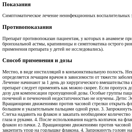
Показания
Симптоматическое лечение неинфекционных воспалительных заб
Противопоказания
Препарат противопоказан пациентам, у которых в анамнезе пр
бронхиальной астмы, крапивницы и симптоматика острого рин
применения препарата у детей не исследовались).
Способ применения и дозы
Местно, в виде инстилляций в конъюнктивальную полость. Неи
определяется лечащим врачом в зависимости от тяжести заболе
Лечение начинают за 1 день до хирургического вмешательства 
препарат следует применять как можно скорее. Если пропуск д
дозу для компенсации пропущенной дозы. Особые группы паци
почечной и печеночной недостаточностью не изучены. Дети: Эф
Вращающими движениями против часовой стрелки открыть флако
большим и указательным пальцами одной руки. 3. Запрокинуть 
Слегка надавить на флакон и закапать необходимое количеств
глаза и руками. 4. После использования надеть колпачок на ф
флакон из пачки. 2. Вращающими движениями против часовой с
закрепить упор на горлышке флакона. 4. Запрокинуть голову на