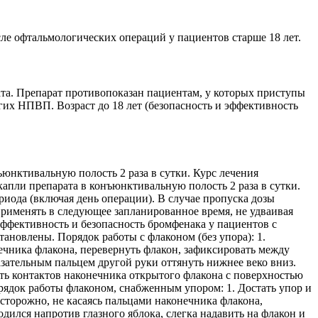
ле офтальмологических операций у пациентов старше 18 лет.
ата. Препарат противопоказан пациентам, у которых приступы
их НПВП. Возраст до 18 лет (безопасность и эффективность
юнктивальную полость 2 раза в сутки. Курс лечения
капли препарата в конъюнктивальную полость 2 раза в сутки.
иода (включая день операции). В случае пропуска дозы
 применять в следующее запланированное время, не удваивая
фективность и безопасность бромфенака у пациентов с
ановлены. Порядок работы с флаконом (без упора): 1.
ечника флакона, перевернуть флакон, зафиксировать между
азательным пальцем другой руки оттянуть нижнее веко вниз.
ать контактов наконечника открытого флакона с поверхностью
рядок работы флаконом, снабженным упором: 1. Достать упор и
сторожно, не касаясь пальцами наконечника флакона,
одился напротив глазного яблока, слегка надавить на флакон и