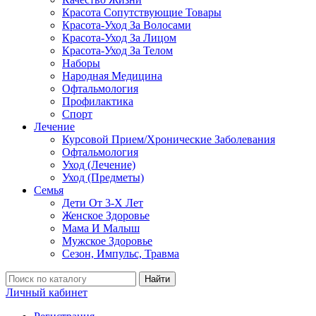
Красота Сопутствующие Товары
Красота-Уход За Волосами
Красота-Уход За Лицом
Красота-Уход За Телом
Наборы
Народная Медицина
Офтальмология
Профилактика
Спорт
Лечение
Курсовой Прием/Хронические Заболевания
Офтальмология
Уход (Лечение)
Уход (Предметы)
Семья
Дети От 3-Х Лет
Женское Здоровье
Мама И Малыш
Мужское Здоровье
Сезон, Импульс, Травма
Найти
Личный кабинет