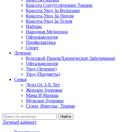
Красота Сопутствующие Товары
Красота-Уход За Волосами
Красота-Уход За Лицом
Красота-Уход За Телом
Наборы
Народная Медицина
Офтальмология
Профилактика
Спорт
Лечение
Курсовой Прием/Хронические Заболевания
Офтальмология
Уход (Лечение)
Уход (Предметы)
Семья
Дети От 3-Х Лет
Женское Здоровье
Мама И Малыш
Мужское Здоровье
Сезон, Импульс, Травма
Найти
Личный кабинет