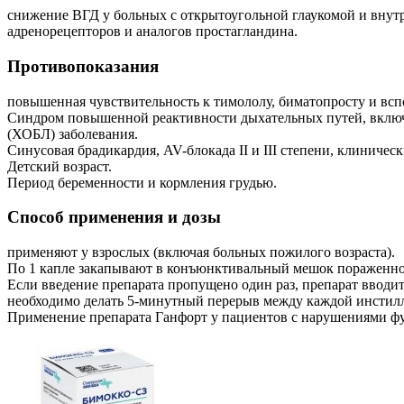
снижение ВГД у больных с открытоугольной глаукомой и внут
адренорецепторов и аналогов простагландина.
Противопоказания
повышенная чувствительность к тимололу, биматопросту и вспо
Синдром повышенной реактивности дыхательных путей, включа
(ХОБЛ) заболевания.
Синусовая брадикардия, AV-блокада II и III степени, клиниче
Детский возраст.
Период беременности и кормления грудью.
Способ применения и дозы
применяют у взрослых (включая больных пожилого возраста).
По 1 капле закапывают в конъюнктивальный мешок пораженного 
Если введение препарата пропущено один раз, препарат вводит
необходимо делать 5-минутный перерыв между каждой инстил
Применение препарата Ганфорт у пациентов с нарушениями фу