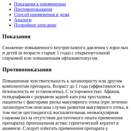
Показания к применению
Противопоказания
Способ применения и дозы
Аналоги
Подробное описание
Показания
Снижение повышенного внутриглазного давления у взрослых
и детей (в возрасте старше 1 года) с открытоугольной
глаукомой или повышенным офтальмотонусом.
Противопоказания
Повышенная чувствительность к латанопросту или другим
компонентам препарата. Возраст до 1 года (эффективность и
безопасность не установлены). С осторожностью: Афакия,
псевдоафакия с разрывом задней капсулы хрусталика;
пациенты с факторами риска макулярного отека (при лечении
латанопростом описаны случаи развития макулярного отека, в
том числе цистоидного); воспалительная, неоваскулярная
глаукома (из-за отсутствия достаточного опыта применения
препарата); бронхиальная астма; герпетический кератит в
анамнезе. Следует избегать применения препарата у