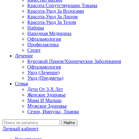
Красота Сопутствующие Товары
Красота-Уход За Волосами
Красота-Уход За Лицом
Красота-Уход За Телом
Наборы
Народная Медицина
Офтальмология
Профилактика
Спорт
Лечение
Курсовой Прием/Хронические Заболевания
Офтальмология
Уход (Лечение)
Уход (Предметы)
Семья
Дети От 3-Х Лет
Женское Здоровье
Мама И Малыш
Мужское Здоровье
Сезон, Импульс, Травма
Найти
Личный кабинет