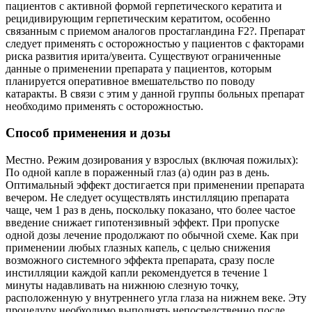
пациентов с активной формой герпетического кератита и
рецидивирующим герпетическим кератитом, особенно
связанным с приемом аналогов простагландина F2?. Препарат
следует применять с осторожностью у пациентов с факторами
риска развития ирита/увеита. Существуют ограниченные
данные о применении препарата у пациентов, которым
планируется оперативное вмешательство по поводу
катаракты. В связи с этим у данной группы больных препарат
необходимо применять с осторожностью.
Способ применения и дозы
Местно. Режим дозирования у взрослых (включая пожилых):
По одной капле в пораженный глаз (а) один раз в день.
Оптимальный эффект достигается при применении препарата
вечером. Не следует осуществлять инстилляцию препарата
чаще, чем 1 раз в день, поскольку показано, что более частое
введение снижает гипотензивный эффект. При пропуске
одной дозы лечение продолжают по обычной схеме. Как при
применении любых глазных капель, с целью снижения
возможного системного эффекта препарата, сразу после
инстилляции каждой капли рекомендуется в течение 1
минуты надавливать на нижнюю слезную точку,
расположенную у внутреннего угла глаза на нижнем веке. Эту
процедуру необходимо выполнять непосредственно после