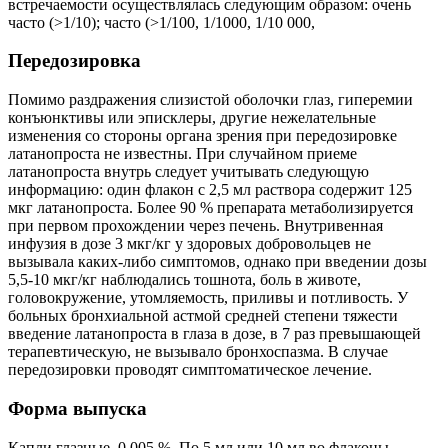
встречаемости осуществлялась следующим образом: очень
часто (>1/10); часто (>1/100, 1/1000, 1/10 000,
Передозировка
Помимо раздражения слизистой оболочки глаз, гиперемии
конъюнктивы или эписклеры, другие нежелательные
изменения со стороны органа зрения при передозировке
латанопроста не известны. При случайном приеме
латанопроста внутрь следует учитывать следующую
информацию: один флакон с 2,5 мл раствора содержит 125
мкг латанопроста. Более 90 % препарата метаболизируется
при первом прохождении через печень. Внутривенная
инфузия в дозе 3 мкг/кг у здоровых добровольцев не
вызывала каких-либо симптомов, однако при введении дозы
5,5-10 мкг/кг наблюдались тошнота, боль в животе,
головокружение, утомляемость, приливы и потливость. У
больных бронхиальной астмой средней степени тяжести
введение латанопроста в глаза в дозе, в 7 раз превышающей
терапевтическую, не вызывало бронхоспазма. В случае
передозировки проводят симптоматическое лечение.
Форма выпуска
Капли глазные, 0,005 %. По 5 мл или 10 мл во флаконы