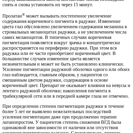
снять и снова установить их через 15 минут.
®
Пролатан
может вызывать постепенное увеличение
содержания коричневого пигмента в радужке. Изменение
цвета глаз обусловлено увеличением содержания меланина в
стромальных меланоцитах радужки, а не увеличением числа
самих меланоцитов. В типичных случаях коричневая
пигментация появляется вокруг зрачка и концентрически
распространяется на периферию радужки. При этом вся
радужка или ее части приобретают коричневый цвет. В
большинстве случаев изменение цвета является
незначительным и может не быть установлено клинически.
Усиление пигментации радужной оболочки одного или обоих
глаз наблюдается, главным образом, у пациентов со
смешанным цветом радужки, содержащим в основе
коричневый цвет. Препарат не оказывает влияния на невусы и
лентиго радужной оболочки; накопления пигмента в
трабекулярной сети или в передней камере глаза не отмечено.
При определении степени пигментации радужки в течение
более 5 лет не выявлено нежелательных последствий
усиления пигментации даже при продолжении терапии
латанопростом. У пациентов степень снижения ВГД была
одинаковой вне зависимости от наличия или отсутствия
усиления пигментации радужки. Следовательно, лечение