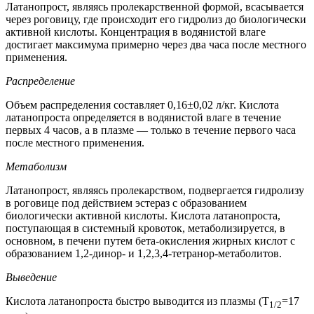
Латанопрост, являясь пролекарственной формой, всасывается
через роговицу, где происходит его гидролиз до биологически
активной кислоты. Концентрация в водянистой влаге
достигает максимума примерно через два часа после местного
применения.
Распределение
Объем распределения составляет 0,16±0,02 л/кг. Кислота
латанопроста определяется в водянистой влаге в течение
первых 4 часов, а в плазме — только в течение первого часа
после местного применения.
Метаболизм
Латанопрост, являясь пролекарством, подвергается гидролизу
в роговице под действием эстераз с образованием
биологически активной кислоты. Кислота латанопроста,
поступающая в системный кровоток, метаболизируется, в
основном, в печени путем бета-окисления жирных кислот с
образованием 1,2-динор- и 1,2,3,4-тетранор-метаболитов.
Выведение
Кислота латанопроста быстро выводится из плазмы (Т
=17
1/2