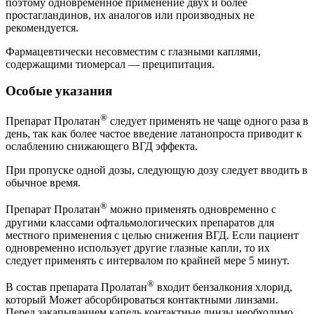
поэтому одновременное применение двух и более
простагландинов, их аналогов или производных не
рекомендуется.
Фармацевтически несовместим с глазными каплями,
содержащими тиомерсал — преципитация.
Особые указания
®
Препарат Пролатан
следует применять не чаще одного раза в
день, так как более частое введение латанопроста приводит к
ослаблению снижающего ВГД эффекта.
При пропуске одной дозы, следующую дозу следует вводить в
обычное время.
®
Препарат Пролатан
можно применять одновременно с
другими классами офтальмологических препаратов для
местного применения с целью снижения ВГД. Если пациент
одновременно использует другие глазные капли, то их
следует применять с интервалом по крайней мере 5 минут.
®
В состав препарата Пролатан
входит бензалкония хлорид,
который Может абсорбироваться контактными линзами.
Перед закапыванием капель контактные линзы необходимо