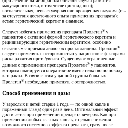
(при лечении латанопростом описаны случаи развития
макулярного отека, в том числе цистоидного);
воспалительная, неоваскулярная или врожденная глаукома (из-
за отсутствия достаточного опыта применения препарата);
астма; герпетический кератит в анамнезе.
®
Следует избегать применения препарата Пролатан
у
пациентов с активной формой герпетического кератита и
рецидивирующим герпетическим кератитом, особенно
®
связанным с приемом аналогов простагландина. Пролатан
следует применять с осторожностью у пациентов с факторами
риска развития ирита/увеита. Существуют ограниченные
®
данные о применении препарата Пролатан
у пациентов,
которым планируется оперативное вмешательство по поводу
катаракты. В связи с этим у данной группы больных
®
Пролатан
необходимо применять с осторожностью.
Способ применения и дозы
У взрослых и детей старше 1 года — по одной капле в
пораженный глаз(а) один раз в день. Оптимальный эффект
достигается при применении препарата вечером. Как при
применении любых глазных капель, с целью снижения
возможного системного эффекта препарата, сразу после