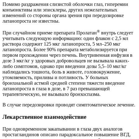
Помимо раздражения слизистой оболочки глаз, гиперемии
конъюнктивы или эписклеры, других нежелательных
изменений со стороны органа зрения при передозировке
латанопроста не известны.
®
При случайном приеме препарата Пролатан
внутрь следует
учитывать следующую информацию: один флакон с 2,5 мл
раствора содержит 125 мкг латанопроста, 5 мл–250 мкг
латанопроста. Более 90% препарата метаболизируется при
первом прохождении через печень. Внутривенная инфузия в
дозе 3 мкг/кг у здоровых добровольцев не вызывала каких-
либо симптомов, однако при введении дозы 5,5–10 мкг/кг
наблюдались тошнота, боль в животе, головокружение,
утомляемость, приливы и потливость. У больных
бронхиальной астмой средней степени тяжести введение
латанопроста в глаза в дозе, в 7 раз превышающей
терапевтическую, не вызывало бронхоспазма.
В случае передозировки проводят симптоматическое лечение.
Лекарственное взаимодействие
При одновременном закапывании в глаза двух аналогов
простагландинов описано парадоксальное повышение ВГД,