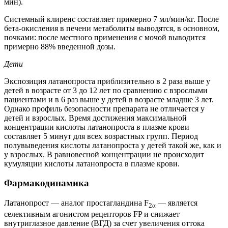
мин).
Системный клиренс составляет примерно 7 мл/мин/кг. После
бета-окисления в печени метаболиты выводятся, в основном,
почками: после местного применения с мочой выводится
примерно 88% введенной дозы.
Дети
Экспозиция латанопроста приблизительно в 2 раза выше у
детей в возрасте от 3 до 12 лет по сравнению с взрослыми
пациентами и в 6 раз выше у детей в возрасте младше 3 лет.
Однако профиль безопасности препарата не отличается у
детей и взрослых. Время достижения максимальной
концентрации кислоты латанопроста в плазме крови
составляет 5 минут для всех возрастных групп. Период
полувыведения кислоты латанопроста у детей такой же, как и
у взрослых. В равновесной концентрации не происходит
кумуляции кислоты латанопроста в плазме крови.
Фармакодинамика
Латанопрост — аналог простагландина F
— является
2α
селективным агонистом рецепторов FP и снижает
внутриглазное давление (ВГД) за счет увеличения оттока