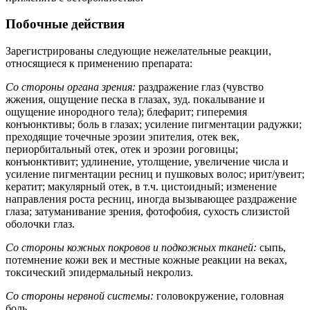
Побочные действия
Зарегистрированы следующие нежелательные реакции,
относящиеся к применению препарата:
Со стороны органа зрения:
раздражение глаз (чувство
жжения, ощущение песка в глазах, зуд. покалывание и
ощущение инородного тела); блефарит; гиперемия
конъюнктивы; боль в глазах; усиление пигментации радужки;
преходящие точечные эрозии эпителия, отек век,
периорбитальный отек, отек и эрозии роговицы;
конъюнктивит; удлинение, утолщение, увеличение числа и
усиление пигментации ресниц и пушковых волос; ирит/увеит;
кератит; макулярный отек, в т.ч. цистоидный; изменение
направления роста ресниц, иногда вызывающее раздражение
глаза; затуманивание зрения, фотофобия, сухость слизистой
оболочки глаз.
Со стороны кожных покровов и подкожных тканей:
сыпь,
потемнение кожи век и местные кожные реакции на веках,
токсический эпидермальный некролиз.
Со стороны нервной системы:
головокружение, головная
боль.