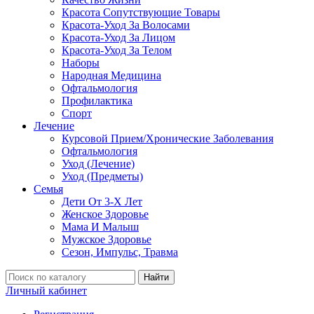
Красота Сопутствующие Товары
Красота-Уход За Волосами
Красота-Уход За Лицом
Красота-Уход За Телом
Наборы
Народная Медицина
Офтальмология
Профилактика
Спорт
Лечение
Курсовой Прием/Хронические Заболевания
Офтальмология
Уход (Лечение)
Уход (Предметы)
Семья
Дети От 3-Х Лет
Женское Здоровье
Мама И Малыш
Мужское Здоровье
Сезон, Импульс, Травма
Найти
Личный кабинет